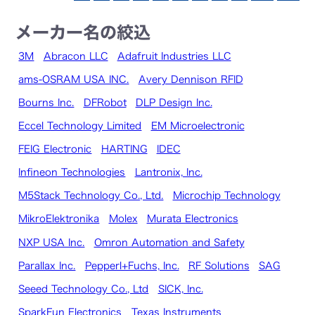
メーカー名の絞込
3M
Abracon LLC
Adafruit Industries LLC
ams-OSRAM USA INC.
Avery Dennison RFID
Bourns Inc.
DFRobot
DLP Design Inc.
Eccel Technology Limited
EM Microelectronic
FEIG Electronic
HARTING
IDEC
Infineon Technologies
Lantronix, Inc.
M5Stack Technology Co., Ltd.
Microchip Technology
MikroElektronika
Molex
Murata Electronics
NXP USA Inc.
Omron Automation and Safety
Parallax Inc.
Pepperl+Fuchs, Inc.
RF Solutions
SAG
Seeed Technology Co., Ltd
SICK, Inc.
SparkFun Electronics
Texas Instruments