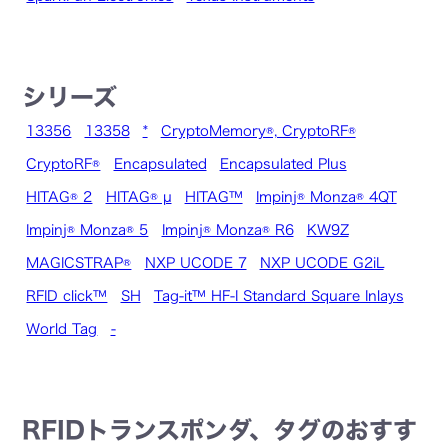
シリーズ
13356
13358
*
CryptoMemory®, CryptoRF®
CryptoRF®
Encapsulated
Encapsulated Plus
HITAG® 2
HITAG® µ
HITAG™
Impinj® Monza® 4QT
Impinj® Monza® 5
Impinj® Monza® R6
KW9Z
MAGICSTRAP®
NXP UCODE 7
NXP UCODE G2iL
RFID click™
SH
Tag-it™ HF-I Standard Square Inlays
World Tag
-
RFIDトランスポンダ、タグのおすす