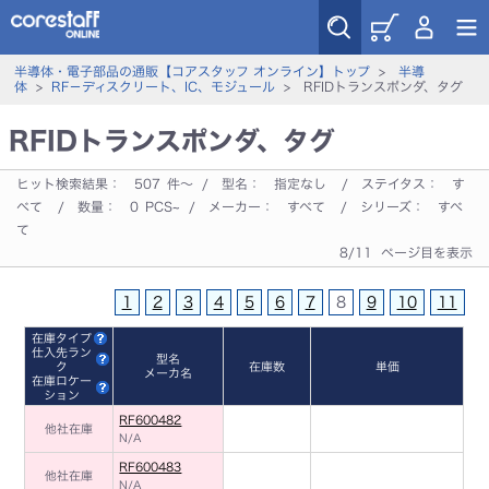
半導体・電子部品の通販【コアスタッフ オンライン】トップ
>
半導
体
>
RF－ディスクリート、IC、モジュール
> RFIDトランスポンダ、タグ
RFIDトランスポンダ、タグ
ヒット検索結果：
507
件～ / 型名：
指定なし
/ ステイタス：
す
べて
/ 数量：
0
PCS~ / メーカー：
すべて
/ シリーズ：
すべ
て
8/11 ページ目を表示
1
2
3
4
5
6
7
8
9
10
11
在庫タイプ
仕入先ラン
型名
ク
在庫数
単価
メーカ名
在庫ロケー
ション
RF600482
他社在庫
N/A
RF600483
他社在庫
N/A