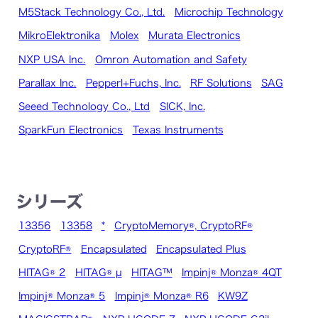
M5Stack Technology Co., Ltd.
Microchip Technology
MikroElektronika
Molex
Murata Electronics
NXP USA Inc.
Omron Automation and Safety
Parallax Inc.
Pepperl+Fuchs, Inc.
RF Solutions
SAG
Seeed Technology Co., Ltd
SICK, Inc.
SparkFun Electronics
Texas Instruments
シリーズ
13356
13358
*
CryptoMemory®, CryptoRF®
CryptoRF®
Encapsulated
Encapsulated Plus
HITAG® 2
HITAG® µ
HITAG™
Impinj® Monza® 4QT
Impinj® Monza® 5
Impinj® Monza® R6
KW9Z