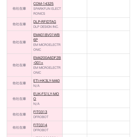
COM-14325
他社在庫
SPARKFUN ELECT
RONICS
DLP-RFIDTAG
他社在庫
DLP DESIGN INC.
EM4018V01WB
6P
他社在庫
EM MICROELECTR
ONIC
EM4200A6DF2B
-001+
他社在庫
EM MICROELECTR
ONIC
ETI-HK3LY-M40
他社在庫
N/A
EUK-FS1LY-MO
他社在庫
O
N/A
FIT0313
他社在庫
DFROBOT
FIT0314
他社在庫
DFROBOT