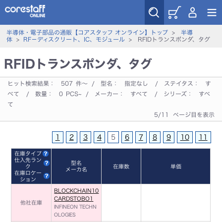
半導体・電子部品の通販【コアスタッフ オンライン】トップ
>
半導
体
>
RF－ディスクリート、IC、モジュール
> RFIDトランスポンダ、タグ
RFIDトランスポンダ、タグ
ヒット検索結果：
507
件～ / 型名：
指定なし
/ ステイタス：
す
べて
/ 数量：
0
PCS~ / メーカー：
すべて
/ シリーズ：
すべ
て
5/11 ページ目を表示
1
2
3
4
5
6
7
8
9
10
11
在庫タイプ
仕入先ラン
型名
ク
在庫数
単価
メーカ名
在庫ロケー
ション
BLOCKCHAIN10
CARDSTOBO1
他社在庫
INFINEON TECHN
OLOGIES