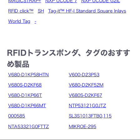
MAGICSTRAP®
NXP UCODE 7
NXP UCODE G2iL
RFID click™
SH
Tag-it™ HF-I Standard Square Inlays
World Tag
-
RFIDトランスポンダ、タグのおすす
め製品
V680-D1KP58HTN
V600-D23P53
V680S-D2KF68
V680-D2KF52M
V680-D1KP66T
V680S-D2KF67
V680-D1KP66MT
NTP53121G0JTZ
000585
SL3S1013FTB0,115
NTA53321G0FTTZ
MIKROE-295