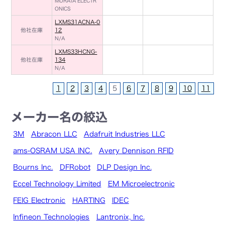
MURATA ELECTR
ONICS
LXMS31ACNA-0
他社在庫
12
N/A
LXMS33HCNG-
他社在庫
134
N/A
1
2
3
4
5
6
7
8
9
10
11
メーカー名の絞込
3M
Abracon LLC
Adafruit Industries LLC
ams-OSRAM USA INC.
Avery Dennison RFID
Bourns Inc.
DFRobot
DLP Design Inc.
Eccel Technology Limited
EM Microelectronic
FEIG Electronic
HARTING
IDEC
Infineon Technologies
Lantronix, Inc.