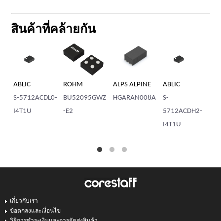
สินค้าที่คล้ายกัน
ABLIC
ROHM
ALPS ALPINE
ABLIC
AB
S-5712ACDL0-
BU52095GWZ
HGARAN008A
S-
S-
I4T1U
-E2
5712ACDH2-
M
I4T1U
เกี่ยวกับเรา
ข้อตกลงและเงื่อนไข