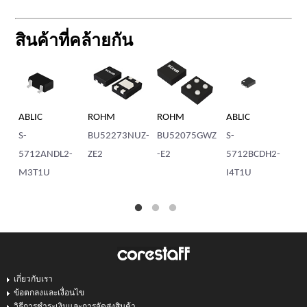
สินค้าที่คล้ายกัน
ABLIC
ROHM
ROHM
ABLIC
AB
S-
BU52273NUZ-
BU52075GWZ
S-
S-
5712ANDL2-
ZE2
-E2
5712BCDH2-
57
M3T1U
I4T1U
M
เกี่ยวกับเรา
ข้อตกลงและเงื่อนไข