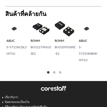
สินค้าที่คล้ายกัน
ABLIC
ROHM
ROHM
ABLIC
AB
S-5712ACDL2-
BU52274NUZ-
BU52095GWZ
S-
S-
I4T1U
ZE2
-E2
5725HNBH0-
I4
I4T1U
เกี่ยวกับเรา
ข้อตกลงและเงื่อนไข