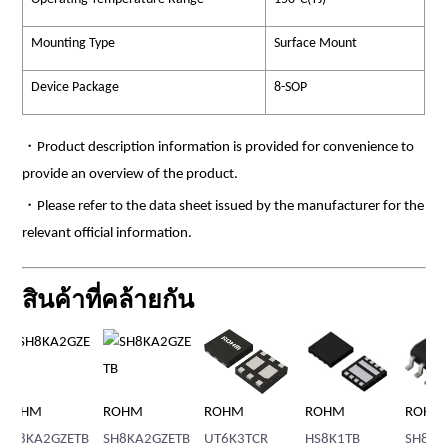
Mounting Type
Surface Mount
Device Package
8-SOP
・Product description information is provided for convenience to
provide an overview of the product.
・Please refer to the data sheet issued by the manufacturer for the
relevant official information.
สินค้าที่คล้ายกัน
ROHM
ROHM
ROHM
TB
UT6K3TCR
HS8K1TB
SH8J31GZETB