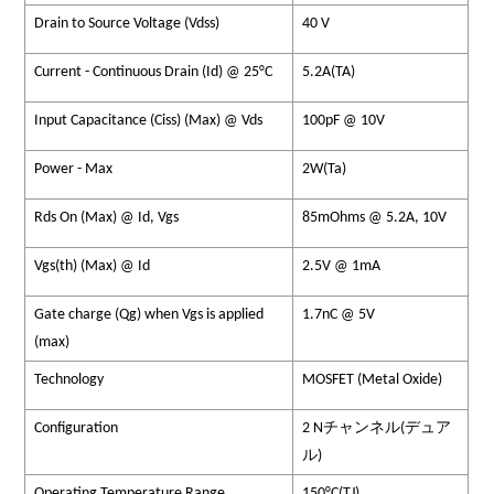
Drain to Source Voltage (Vdss)
40 V
Current - Continuous Drain (Id) @ 25°C
5.2A(TA)
Input Capacitance (Ciss) (Max) @ Vds
100pF @ 10V
Power - Max
2W(Ta)
Rds On (Max) @ Id, Vgs
85mOhms @ 5.2A, 10V
Vgs(th) (Max) @ Id
2.5V @ 1mA
Gate charge (Qg) when Vgs is applied
1.7nC @ 5V
(max)
Technology
MOSFET (Metal Oxide)
Configuration
2 Nチャンネル(デュア
ル)
Operating Temperature Range
150°C(TJ)