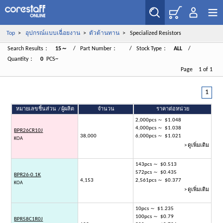
Top
>
อุปกรณ์แบบเฉื่อยงาน
>
ตัวต้านทาน
> Specialized Resistors
Search Results：
15～
/ Part Number：
/ Stock Type：
ALL
/
Quantity：
0
PCS~
Page 1 of 1
1
หมายเลขชิ้นส่วน / ผู้ผลิต
จำนวน
ราคาต่อหน่วย
2,000pcs ～ $1.048
4,000pcs ～ $1.038
BPR26CR10J
38,000
6,000pcs ～ $1.021
KOA
> ดูเพิ่มเติม
143pcs ～ $0.513
572pcs ～ $0.435
BPR26-0.1K
4,153
2,561pcs ～ $0.377
KOA
> ดูเพิ่มเติม
10pcs ～ $1.235
100pcs ～ $0.79
BPR58C1R0J