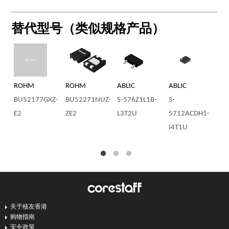
替代型号（类似规格产品）
ROHM
ROHM
ABLIC
ABLIC
R
BU52177GXZ-
BU52271NUZ-
S-576Z1L1B-
S-
BU
E2
ZE2
L3T2U
5712ACDH1-
-E
I4T1U
关于核友香港
购物指南
安全政策