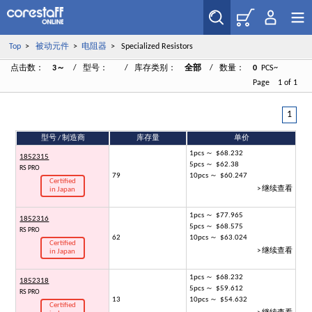
Top
>
被动元件
>
电阻器
> Specialized Resistors
点击数：
3～
/ 型号：
/ 库存类别：
全部
/ 数量：
0
PCS~
Page 1 of 1
1
型号 / 制造商
库存量
单价
1pcs ～ $68.232
1852315
5pcs ～ $62.38
RS PRO
79
10pcs ～ $60.247
Certified
> 继续查看
in Japan
1pcs ～ $77.965
1852316
5pcs ～ $68.575
RS PRO
62
10pcs ～ $63.024
Certified
> 继续查看
in Japan
1pcs ～ $68.232
1852318
5pcs ～ $59.612
RS PRO
13
10pcs ～ $54.632
Certified