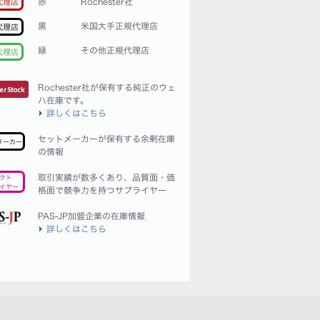
赤
Rochester社
代理店
黒
米国大手正規代理店
代理店
緑
その他正規代理店
代理店
Rochester社が保有する純正のウェ
ハ在庫です。
詳しくはこちら
セットメーカーが保有する余剰在庫
メーカー
の情報
取引実績が数多くあり、品質面・価
クト
イヤー
格面で競争力を持つサプライヤー
PAS-JP加盟企業の在庫情報
詳しくはこちら