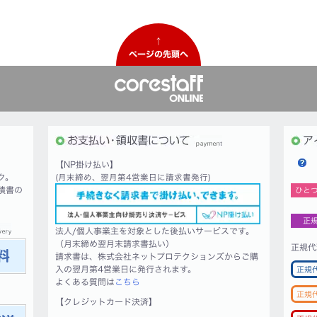
↑
ページの先頭へ
【NP掛け払い】
ク。
(月末締め、翌月第4営業日に請求書発行)
積書の
ひと
正
法人/個人事業主を対象とした後払いサービスです。
（月末締め翌月末請求書払い）
正規代
請求書は、株式会社ネットプロテクションズからご購
入の翌月第4営業日に発行されます。
正規
よくある質問は
こちら
正規
【クレジットカード決済】