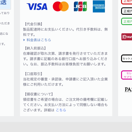
正規
正規
しており
正規
いただき
【代金引換】
製品配達時にお支払いください。代引き手数料は、無
送にな
料です。
料金表はこちら
ます。
【納入前振込】
在庫確認が取れ次第、請求書を発行させていただきま
す。請求書に記載のある銀行口座へお振り込みくださ
セット
い。なお、振込手数料はお客様負担でお願いします。
【口座取引】
セレ
サプラ
当社規定の審査・承認後、申請書にご記入頂いた企業
様にご利用いただけます。
【領収書について】
領収書をご希望の場合は、ご注文時の備考欄に記載し
てください。お支払い方法によって同梱しない場合も
ございます。詳細は
こちら