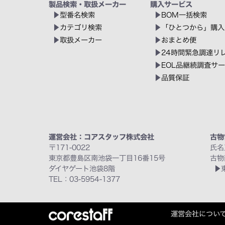
製品検索・取扱メーカー
購入サービス
型番名検索
BOM一括検索
カテゴリ検索
「ひとつから」購入
取扱メーカー
おまとめ便
24時間緊急調達リ
EOL品継続調査サ
品質保証
運営会社：コアスタッフ株式会社
古物
〒171-0022
氏名
東京都豊島区南池袋一丁目16番15号
古物
ダイヤゲート池袋8階
TEL：03-5954-1377
運営会社につい