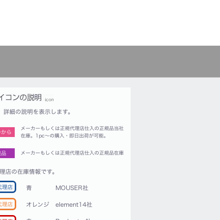
詳細の説明を表示します。
メーカーもしくは正規代理店仕入の正規品当社
つから
在庫。1pc〜の購入・即日出荷が可能。
規品
メーカーもしくは正規代理店仕入の正規品在庫
理店の在庫情報です。
代理店
青
MOUSER社
代理店
オレンジ
element14社