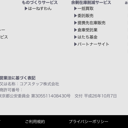
ものづくりサービス
余剰在庫削減サービス
a
はーねすわん
一括買取
委託販売
提携先在庫販売
レー
倉庫受託業
ービス
はたち基金
パートナーサイト
営業法に基づく表記
又は名称：コアスタッフ株式会社
商許可番号：
東京都公安委員会 第305511408430号 交付 平成26年10月7日
て
ご利用規約
プライバシーポリシー