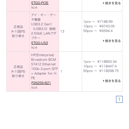
ETQG-PCIE
続きを見る
N/A
アイ・オー・デー
タ機器
1pcs ～ ¥7188.99
USB3.2 Gen1
10pcs ～ ¥6743.05
正規品
（USB3.0）接続
50pcs ～ ¥6594.4
A-1(国内)
13
2.5GbE LANアダ
取り寄せ
プター
続きを見る
ETQG-US3
N/A
HP(Enterprise)
Broadcom BCM
1pcs ～ ¥118893.34
57412 Ethernet
10pcs ～ ¥118447.4
正規品
10Gb 2-port SFP
50pcs ～ ¥118298.75
A-1(国内)
1
+ Adapter for H
取り寄せ
PE
続きを見る
P26259-B21
N/A
1