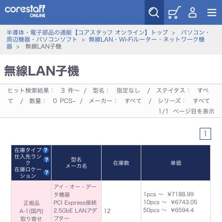
半導体・電子部品の通販【コアスタッフ オンライン】トップ
>
パソコン・
周辺機器・パソコンソフト
>
無線LAN・Wi-Fiルーター・ネットワーク機
器
> 無線LAN子機
無線LAN子機
ヒット検索結果：
3
件～ / 型名：
指定なし
/ ステイタス：
すべ
て
/ 数量：
0
PCS~ / メーカー：
すべて
/ シリーズ：
すべて
1/1 ページ目を表示
1
在庫タイプ
仕入先ラン
型名
ク
在庫数
単価
メーカ名
在庫ロケー
ション
アイ・オー・デー
1pcs ～ ¥7188.99
タ機器
10pcs ～ ¥6743.05
PCI Express接続
正規品
50pcs ～ ¥6594.4
2.5GbE LANアダ
A-1(国内)
12
プター
取り寄せ