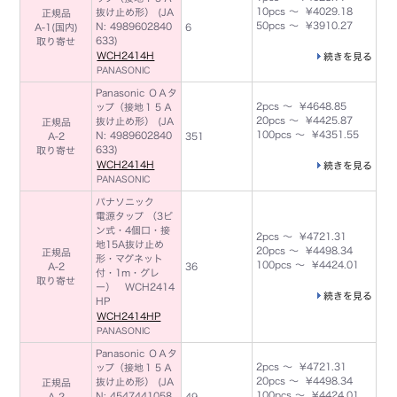
10pcs ～ ¥4029.18
抜け止め形） (JA
正規品
50pcs ～ ¥3910.27
N: 4989602840
A-1(国内)
6
633)
取り寄せ
WCH2414H
続きを見る
PANASONIC
Panasonic ＯＡタ
2pcs ～ ¥4648.85
ップ（接地１５Ａ
20pcs ～ ¥4425.87
抜け止め形） (JA
正規品
100pcs ～ ¥4351.55
N: 4989602840
A-2
351
633)
取り寄せ
WCH2414H
続きを見る
PANASONIC
パナソニック
電源タップ （3ピ
ン式・4個口・接
2pcs ～ ¥4721.31
地15A抜け止め
20pcs ～ ¥4498.34
正規品
形・マグネット
100pcs ～ ¥4424.01
A-2
36
付・1m・グレ
取り寄せ
ー） WCH2414
続きを見る
HP
WCH2414HP
PANASONIC
Panasonic ＯＡタ
2pcs ～ ¥4721.31
ップ（接地１５Ａ
20pcs ～ ¥4498.34
抜け止め形） (JA
正規品
100pcs ～ ¥4424.01
N: 4547441058
A-2
49