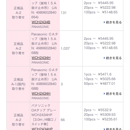
2pcs ～ ¥5445.95
ップ（接地１５Ａ
20pcs ～ ¥5222.98
抜け止め形） (JA
正規品
100pcs ～ ¥5148.65
N: 4989602840
A-2
131
664)
取り寄せ
WCH2434B
続きを見る
PANASONIC
Panasonic ＯＡタ
2pcs ～ ¥5445.95
ップ（接地１５Ａ
20pcs ～ ¥5222.98
抜け止め形） (JA
正規品
100pcs ～ ¥5148.65
N: 4989602840
A-2
1,037
688)
取り寄せ
WCH2434H
続きを見る
PANASONIC
Panasonic ＯＡタ
1pcs ～ ¥5471.6
ップ（接地１５Ａ
10pcs ～ ¥5025.66
抜け止め形） (JA
正規品
50pcs ～ ¥4877.01
N: 4989602840
A-1(国内)
3
688)
取り寄せ
WCH2434H
続きを見る
PANASONIC
パナソニック
2pcs ～ ¥5532.9
OAタップ グレー
20pcs ～ ¥5309.93
WCH2434HP
正規品
100pcs ～ ¥5235.61
［3.0m /4個口 /
A-2
66
スイッチ無］
取り寄せ
WCH2434HP
続きを見る