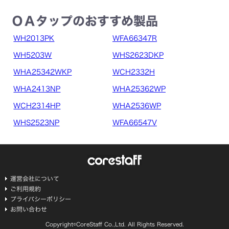
ＯＡタップのおすすめ製品
WH2013PK
WFA66347R
WH5203W
WHS2623DKP
WHA25342WKP
WCH2332H
WHA2413NP
WHA25362WP
WCH2314HP
WHA2536WP
WHS2523NP
WFA66547V
運営会社について
ご利用規約
プライバシーポリシー
お問い合わせ
Copyright©CoreStaff Co.,Ltd. All Rights Reserved.