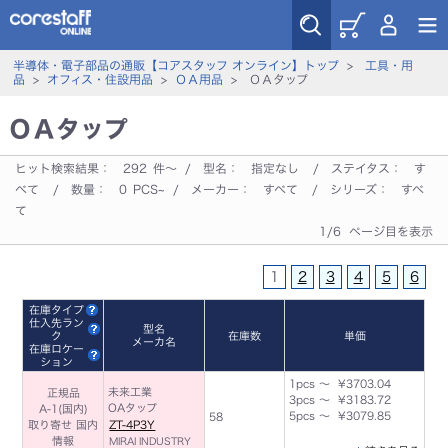
半導体・電子部品の通販【コアスタッフ オンライン】トップ
>
工具・用
品
>
オフィス・住設用品
>
ＯＡ用品
> ＯＡタップ
ＯＡタップ
ヒット検索結果：
292
件～ / 型名：
指定なし
/ ステイタス：
す
べて
/ 数量：
0
PCS~ / メーカー：
すべて
/ シリーズ：
すべ
て
1/6 ページ目を表示
1
2
3
4
5
6
在庫タイプ
仕入先ラン
型名
ク
在庫数
単価
メーカ名
在庫ロケー
ション
1pcs ～ ¥3703.04
未来工業
正規品
3pcs ～ ¥3183.72
OAタップ
A-1(国内)
5pcs ～ ¥3079.85
58
取り寄せ 国内
ZT-4P3Y
情報
MIRAI INDUSTRY