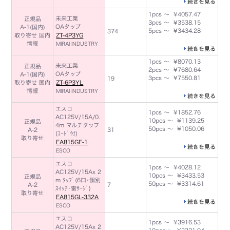
続きを見る
1pcs ～ ¥4057.47
未来工業
正規品
3pcs ～ ¥3538.15
OAタップ
A-1(国内)
5pcs ～ ¥3434.28
374
取り寄せ 国内
ZT-4P3YG
情報
MIRAI INDUSTRY
続きを見る
1pcs ～ ¥8070.13
未来工業
正規品
2pcs ～ ¥7680.64
OAタップ
A-1(国内)
3pcs ～ ¥7550.81
19
取り寄せ 国内
ZT-6P3YL
情報
MIRAI INDUSTRY
続きを見る
エスコ
1pcs ～ ¥1852.76
AC125V/15A/0.
10pcs ～ ¥1139.25
正規品
4m マルチタップ
50pcs ～ ¥1050.06
A-2
31
(ｺｰﾄﾞ付)
取り寄せ
EA815GF-1
続きを見る
ESCO
エスコ
1pcs ～ ¥4028.12
AC125V/15Ax 2
10pcs ～ ¥3433.53
正規品
m ﾀｯﾌﾟ(6口･個別
50pcs ～ ¥3314.61
A-2
7
ｽｲｯﾁ･雷ｻｰｼﾞ)
取り寄せ
EA815GL-332A
続きを見る
ESCO
エスコ
1pcs ～ ¥3916.53
AC125V/15Ax 2