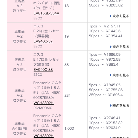
10pcs ～ ¥3321.94
正規品
m ﾀｯﾌﾟ(6口･個別
50pcs ～ ¥3203.02
A-2
18
ｽｲｯﾁ･雷ｻｰｼﾞ)
取り寄せ
EA815GL-334A
続きを見る
ESCO
エスコ
1pcs ～ ¥2157.11
E 26口金 レセッ
10pcs ～ ¥1443.6
正規品
プ(磁器製)
50pcs ～ ¥1354.41
A-2
19
取り寄せ
EA940C-37
ESCO
続きを見る
エスコ
1pcs ～ ¥1686.09
E 17口金 レセッ
10pcs ～ ¥972.58
正規品
プ(磁器製)
50pcs ～ ¥883.4
A-2
38
取り寄せ
EA940C-38
ESCO
続きを見る
Panasonic ＯＡタ
5pcs ～ ¥1845.05
ップ（接地１５Ａ
50pcs ～ ¥1755.86
正規品
形） (JAN: 4989
250pcs ～ ¥1696.4
A-2
231
602879589)
取り寄せ
WCH2302H
続きを見る
PANASONIC
Panasonic ＯＡタ
1pcs ～ ¥2748.41
ップ（接地１５Ａ
10pcs ～ ¥2153.82
正規品
形） (JAN: 4989
50pcs ～ ¥2034.9
A-1(国内)
1,000
602879589)
取り寄せ
WCH2302H