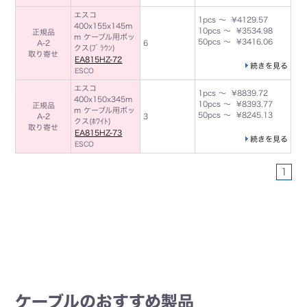
エスコ
1pcs ～ ¥4129.57
400x155x145m
10pcs ～ ¥3534.98
正規品
m ケーブル用ボッ
50pcs ～ ¥3416.06
A-2
6
クス(ﾌﾞﾗｳﾝ)
取り寄せ
EA815HZ-72
続きを見る
ESCO
エスコ
1pcs ～ ¥8839.72
400x150x345m
10pcs ～ ¥8393.77
正規品
m ケーブル用ボッ
50pcs ～ ¥8245.13
A-2
3
クス(ﾎﾜｲﾄ)
取り寄せ
EA815HZ-73
続きを見る
ESCO
1
ケーブルのおすすめ製品