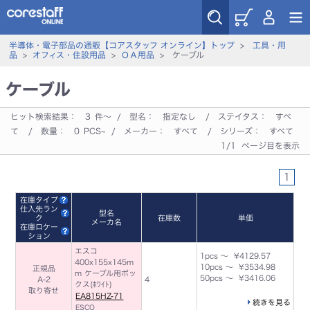
半導体・電子部品の通販【コアスタッフ オンライン】トップ
>
工具・用
品
>
オフィス・住設用品
>
ＯＡ用品
> ケーブル
ケーブル
ヒット検索結果：
3
件～ / 型名：
指定なし
/ ステイタス：
すべ
て
/ 数量：
0
PCS~ / メーカー：
すべて
/ シリーズ：
すべて
1/1 ページ目を表示
1
在庫タイプ
仕入先ラン
型名
ク
在庫数
単価
メーカ名
在庫ロケー
ション
エスコ
1pcs ～ ¥4129.57
400x155x145m
10pcs ～ ¥3534.98
正規品
m ケーブル用ボッ
50pcs ～ ¥3416.06
A-2
4
クス(ﾎﾜｲﾄ)
取り寄せ
EA815HZ-71
続きを見る
ESCO