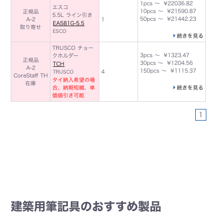
1pcs ～ ¥22036.82
エスコ
10pcs ～ ¥21590.87
正規品
5.5L ライン引き
50pcs ～ ¥21442.23
A-2
1
EA581G-5.5
取り寄せ
ESCO
続きを見る
TRUSCO チョー
3pcs ～ ¥1323.47
クホルダー
正規品
30pcs ～ ¥1204.56
TCH
A-2
150pcs ～ ¥1115.37
4
TRUSCO
CoreStaff TH
タイ納入希望の場
在庫
合、納期短縮、単
続きを見る
価値引き可能
1
建築用筆記具のおすすめ製品