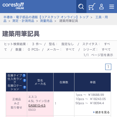
半導体・電子部品の通販【コアスタッフ オンライン】トップ
>
工具・用
品
>
測定・計測用品
>
測量用品
> 建築用筆記具
建築用筆記具
ヒット検索結果：
3
件～ / 型名：
指定なし
/ ステイタス：
すべ
て
/ 数量：
0
PCS~ / メーカー：
すべて
/ シリーズ：
すべて
1/1 ページ目を表示
1
在庫タイプ
仕入先ラン
型名
ク
在庫数
単価
メーカ名
在庫ロケー
ション
1pcs ～ ¥18688.99
エスコ
10pcs ～ ¥18243.05
正規品
4.5L ライン引き
50pcs ～ ¥18094.4
A-2
1
EA581G-4.5
取り寄せ
ESCO
続きを見る