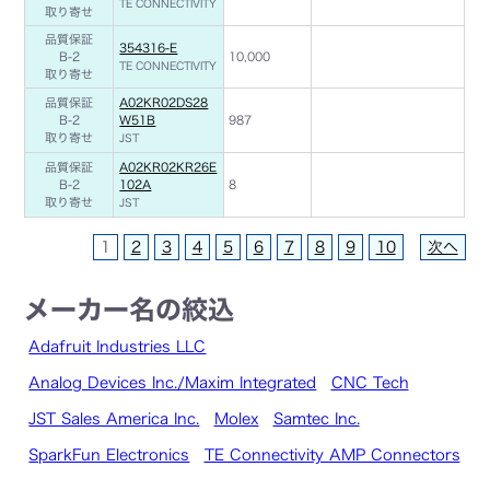
TE CONNECTIVITY
取り寄せ
品質保証
354316-E
B-2
10,000
TE CONNECTIVITY
取り寄せ
品質保証
A02KR02DS28
B-2
W51B
987
取り寄せ
JST
品質保証
A02KR02KR26E
B-2
102A
8
取り寄せ
JST
1
2
3
4
5
6
7
8
9
10
次へ
メーカー名の絞込
Adafruit Industries LLC
Analog Devices Inc./Maxim Integrated
CNC Tech
JST Sales America Inc.
Molex
Samtec Inc.
SparkFun Electronics
TE Connectivity AMP Connectors