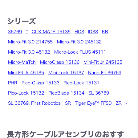
シリーズ
36769
*
CLIK-MATE 15135
HCS
IDSS
KR
Micro-Fit 3.0 214755
Micro-Fit 3.0 245132
Micro-Fit 3.0 45132
Micro-Lock PLUS 45111
Micro-MaTch
MicroClasp 15136
Mini-Fit Jr 245135
Mini-Fit Jr 45135
Mini-Lock 15137
Nano-Fit 36769
PHR
Pico-Clasp 15133
Pico-Lock 15131
Pico-Lock 15132
PicoBlade 15134
SL 36769
SL 36769, First Robotics
SR
Tiger Eye™ FFSD
ZR
-
長方形ケーブルアセンブリのおすす