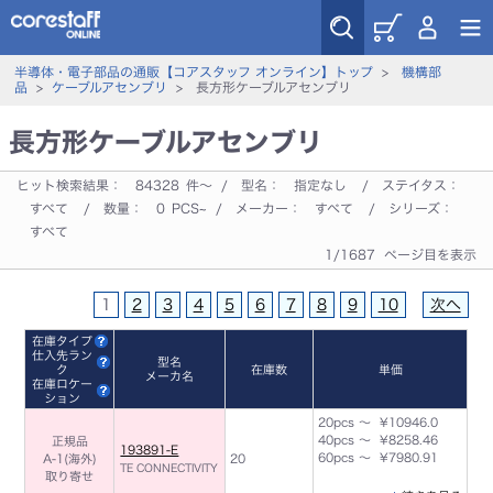
半導体・電子部品の通販【コアスタッフ オンライン】トップ
>
機構部
品
>
ケーブルアセンブリ
> 長方形ケーブルアセンブリ
長方形ケーブルアセンブリ
ヒット検索結果：
84328
件～ / 型名：
指定なし
/ ステイタス：
すべて
/ 数量：
0
PCS~ / メーカー：
すべて
/ シリーズ：
すべて
1/1687 ページ目を表示
1
2
3
4
5
6
7
8
9
10
次へ
在庫タイプ
仕入先ラン
型名
ク
在庫数
単価
メーカ名
在庫ロケー
ション
20pcs ～ ¥10946.0
40pcs ～ ¥8258.46
正規品
193891-E
60pcs ～ ¥7980.91
A-1(海外)
20
TE CONNECTIVITY
取り寄せ