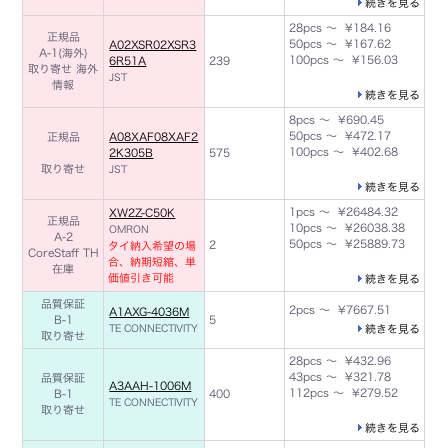
続きを見る
28pcs ～ ¥184.16
正規品
50pcs ～ ¥167.62
A02XSR02XSR3
A-1(海外)
100pcs ～ ¥156.03
6R51A
239
取り寄せ
海外
JST
情報
続きを見る
8pcs ～ ¥690.45
50pcs ～ ¥472.17
正規品
A08XAF08XAF2
100pcs ～ ¥402.68
2K305B
575
取り寄せ
JST
続きを見る
1pcs ～ ¥26484.32
XW2Z-C50K
正規品
10pcs ～ ¥26038.38
OMRON
A-2
50pcs ～ ¥25889.73
2
タイ納入希望の場
CoreStaff TH
合、納期短縮、単
在庫
価値引き可能
続きを見る
品質保証
2pcs ～ ¥7667.51
A1AXG-4036M
B-1
5
TE CONNECTIVITY
続きを見る
取り寄せ
28pcs ～ ¥432.96
43pcs ～ ¥321.78
品質保証
A3AAH-1006M
112pcs ～ ¥279.52
B-1
400
TE CONNECTIVITY
取り寄せ
続きを見る