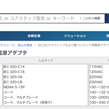
＋ こだわり検索
余剰在庫
ソリューション
用モジュール、組込み基板
>
AC/DCデスクトップおよび壁コンセント用電源アダプ
用電源アダプタ
入力タイプ