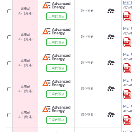
ME1
ADVA
正規品
取り寄せ
A-1(海外)
正規代理店
ME1
ADVA
正規品
取り寄せ
A-1(海外)
正規代理店
ME1
ADVA
正規品
取り寄せ
A-1(海外)
正規代理店
ME1
ADVA
正規品
取り寄せ
A-1(海外)
正規代理店
ME1
ADVA
正規品
取り寄せ
A-1(海外)
正規代理店