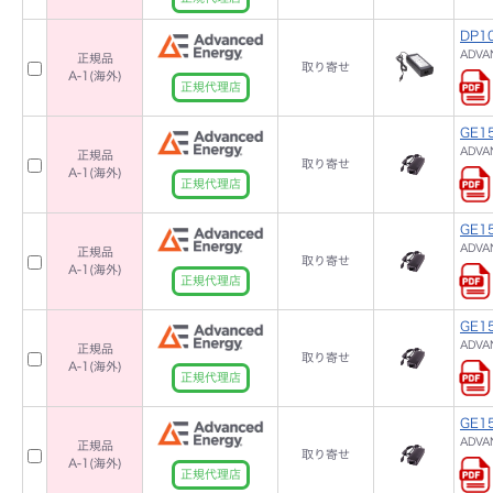
DP1
ADVA
正規品
取り寄せ
A-1(海外)
正規代理店
GE1
ADVA
正規品
取り寄せ
A-1(海外)
正規代理店
GE1
ADVA
正規品
取り寄せ
A-1(海外)
正規代理店
GE1
ADVA
正規品
取り寄せ
A-1(海外)
正規代理店
GE1
ADVA
正規品
取り寄せ
A-1(海外)
正規代理店