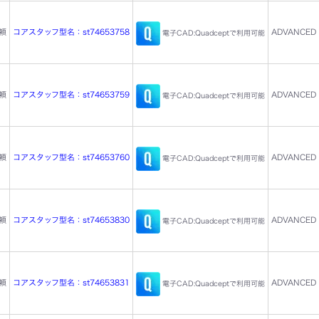
頼
コアスタッフ型名：st74653758
ADVANCED 
電子CAD:Quadceptで利用可能
頼
コアスタッフ型名：st74653759
ADVANCED 
電子CAD:Quadceptで利用可能
頼
コアスタッフ型名：st74653760
ADVANCED 
電子CAD:Quadceptで利用可能
頼
コアスタッフ型名：st74653830
ADVANCED 
電子CAD:Quadceptで利用可能
頼
コアスタッフ型名：st74653831
ADVANCED 
電子CAD:Quadceptで利用可能