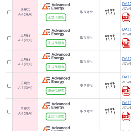
DA1
ADVA
正規品
取り寄せ
A-1(海外)
正規代理店
DA1
ADVA
正規品
取り寄せ
A-1(海外)
正規代理店
DA1
正規品
取り寄せ
ADVA
A-1(海外)
正規代理店
DA1
ADVA
正規品
取り寄せ
A-1(海外)
正規代理店
DA1
ADVA
正規品
取り寄せ
A-1(海外)
正規代理店