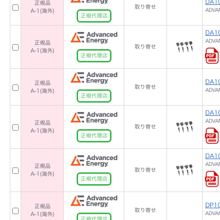
DA1
正規品
取り寄せ
ADVA
A-1(海外)
正規代理店
DA1
ADVA
正規品
取り寄せ
A-1(海外)
正規代理店
DA1
正規品
取り寄せ
ADVA
A-1(海外)
正規代理店
DA1
ADVA
正規品
取り寄せ
A-1(海外)
正規代理店
DA1
ADVA
正規品
取り寄せ
A-1(海外)
正規代理店
DP1
正規品
取り寄せ
ADVA
A-1(海外)
正規代理店