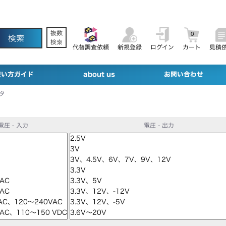
複数
0
検索
代替調査依頼
新規登録
ログイン
カート
見積
使い方ガイド
about us
お問い合わせ
タ
電圧 - 入力
電圧 - 出力