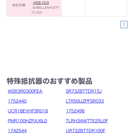
-V03-10.0
他社在庫
ISABELLENHUETT
E USA
1
特殊抵抗器のおすすめ製品
WSR3R0300FEA
SR732BTTDR15J
1752440
LTR50UZPFSR033
UCR18EVHFSR018
1752496
PMR100HZPJU6L0
TLRH3AWTTE25L0F
1742544
UR732BTTDR100F