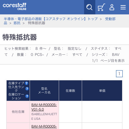
半導体・電子部品の通販【コアスタッフ オンライン】トップ
>
受動部
品
>
抵抗
> 特殊抵抗器
特殊抵抗器
ヒット検索結果：
8
件～ / 型名：
指定なし
/ ステイタス：
すべ
て
/ 数量：
0
PCS~ / メーカー：
すべて
/ シリーズ：
BAV
1/1 ページ目を表示
1
在庫タイプ
仕入先ラン
型名
ク
在庫数
単価
メーカ名
在庫ロケー
ション
BAV-M-R00005-
V01-5.0
他社在庫
ISABELLENHUETT
E USA
BAV-M-R00005-