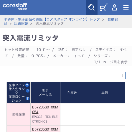
半導体・電子部品の通販【コアスタッフ オンライン】トップ
>
受動部
品
>
回路保護
> 突入電流リミッタ
突入電流リミッタ
ヒット検索結果：
10
件～ / 型名：
指定なし
/ ステイタス：
すべ
て
/ 数量：
0
PCS~ / メーカー：
すべて
/ シリーズ：
-
1/1 ページ目を表示
1
在庫タイプ
仕入先ラン
型名
ク
在庫数
単価
メーカ名
在庫ロケー
ション
B57235S0100M
054
他社在庫
EPCOS - TDK ELE
CTRONICS
B57235S0100M