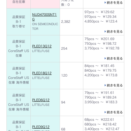
自社在庫
続きを見る
数 : 0
97pcs ～ ¥129.62
NUD4700SNT1
970pcs ～ ¥129.34
品質保証
G
4,850pcs ～ ¥123.4
B-1
2,382
ON SEMICONDUC
取り寄せ
TOR
続きを見る
75pcs ～ ¥201.69
品質保証
750pcs ～ ¥198.72
B-1
PLED13Q12
3,750pcs ～ ¥192.78
254
CoreStaff US
LITTELFUSE
在庫
続きを見る
84pcs ～ ¥181.45
品質保証
840pcs ～ ¥179.75
B-1
PLED18Q12
4,200pcs ～ ¥173.8
120
CoreStaff US
LITTELFUSE
在庫
海外情報
続きを見る
79pcs ～ ¥191.61
品質保証
790pcs ～ ¥189.24
B-1
PLED6Q12
3,950pcs ～ ¥183.3
94
CoreStaff US
LITTELFUSE
在庫
海外情報
続きを見る
68pcs ～ ¥222.61
品質保証
680pcs ～ ¥218.42
B-1
PLED9Q12
3,400pcs ～ ¥212.47
68