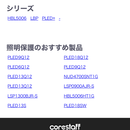
シリーズ
HBL5006
LBP
PLED®
-
照明保護のおすすめ製品
PLED9Q12
PLED18Q12
PLED6Q12
PLED9Q12
PLED13Q12
NUD4700SNT1G
PLED13Q12
LSP0900AJR-S
LSP1300BJR-S
HBL5006HT1G
PLED13S
PLED18SW