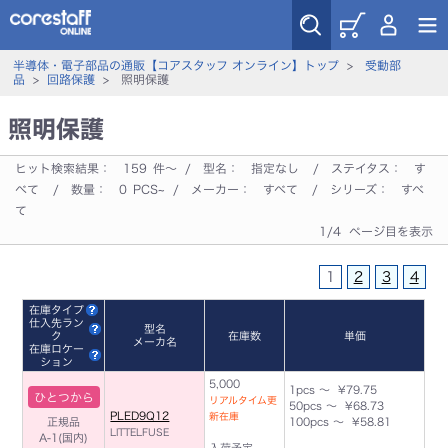
半導体・電子部品の通販【コアスタッフ オンライン】トップ
>
受動部
品
>
回路保護
> 照明保護
照明保護
ヒット検索結果：
159
件～ / 型名：
指定なし
/ ステイタス：
す
べて
/ 数量：
0
PCS~ / メーカー：
すべて
/ シリーズ：
すべ
て
1/4 ページ目を表示
1
2
3
4
在庫タイプ
仕入先ラン
型名
ク
在庫数
単価
メーカ名
在庫ロケー
ション
5,000
1pcs ～ ¥79.75
ひとつから
リアルタイム更
50pcs ～ ¥68.73
PLED9Q12
新在庫
正規品
100pcs ～ ¥58.81
LITTELFUSE
A-1(国内)
入荷予定