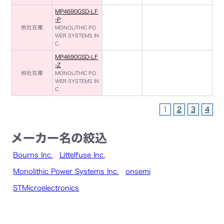
MP4690GSD-LF
-P
他社在庫
MONOLITHIC PO
WER SYSTEMS IN
C.
MP4690GSD-LF
-Z
他社在庫
MONOLITHIC PO
WER SYSTEMS IN
C.
1
2
3
4
メーカー名の絞込
Bourns Inc.
Littelfuse Inc.
Monolithic Power Systems Inc.
onsemi
STMicroelectronics