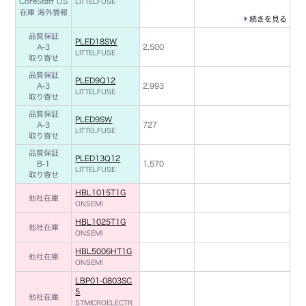
CoreStaff US
LITTELFUSE
在庫
海外情報
続きを見る
品質保証
PLED18SW
A-3
2,500
LITTELFUSE
取り寄せ
品質保証
PLED9Q12
A-3
2,993
LITTELFUSE
取り寄せ
品質保証
PLED9SW
A-3
727
LITTELFUSE
取り寄せ
品質保証
PLED13Q12
B-1
1,570
LITTELFUSE
取り寄せ
HBL1015T1G
他社在庫
ONSEMI
HBL1025T1G
他社在庫
ONSEMI
HBL5006HT1G
他社在庫
ONSEMI
LBP01-0803SC
5
他社在庫
STMICROELECTR