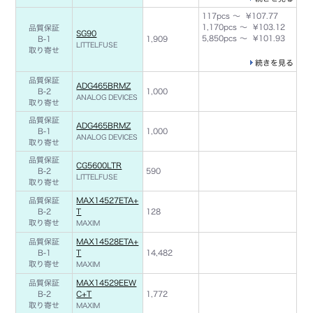
117pcs ～ ¥107.77
1,170pcs ～ ¥103.12
品質保証
SG90
5,850pcs ～ ¥101.93
B-1
1,909
LITTELFUSE
取り寄せ
続きを見る
品質保証
ADG465BRMZ
B-2
1,000
ANALOG DEVICES
取り寄せ
品質保証
ADG465BRMZ
B-1
1,000
ANALOG DEVICES
取り寄せ
品質保証
CG5600LTR
B-2
590
LITTELFUSE
取り寄せ
品質保証
MAX14527ETA+
B-2
T
128
取り寄せ
MAXIM
品質保証
MAX14528ETA+
B-1
T
14,482
取り寄せ
MAXIM
品質保証
MAX14529EEW
B-2
C+T
1,772
取り寄せ
MAXIM