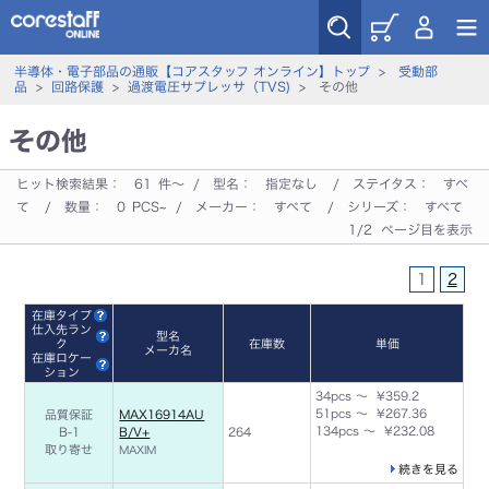
半導体・電子部品の通販【コアスタッフ オンライン】トップ
>
受動部
品
>
回路保護
>
過渡電圧サプレッサ（TVS)
> その他
その他
ヒット検索結果：
61
件～ / 型名：
指定なし
/ ステイタス：
すべ
て
/ 数量：
0
PCS~ / メーカー：
すべて
/ シリーズ：
すべて
1/2 ページ目を表示
1
2
在庫タイプ
仕入先ラン
型名
ク
在庫数
単価
メーカ名
在庫ロケー
ション
34pcs ～ ¥359.2
51pcs ～ ¥267.36
品質保証
MAX16914AU
134pcs ～ ¥232.08
B-1
B/V+
264
取り寄せ
MAXIM
続きを見る