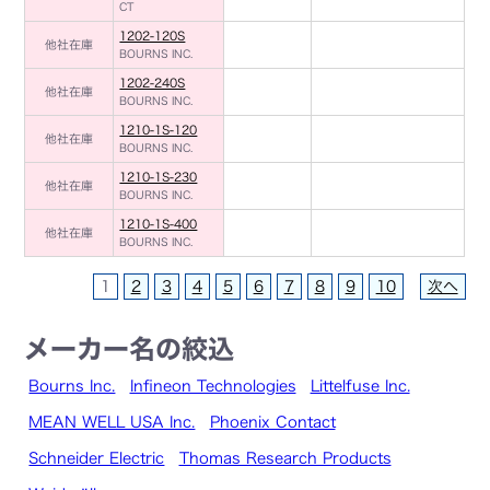
CT
1202-120S
他社在庫
BOURNS INC.
1202-240S
他社在庫
BOURNS INC.
1210-1S-120
他社在庫
BOURNS INC.
1210-1S-230
他社在庫
BOURNS INC.
1210-1S-400
他社在庫
BOURNS INC.
1
2
3
4
5
6
7
8
9
10
次へ
メーカー名の絞込
Bourns Inc.
Infineon Technologies
Littelfuse Inc.
MEAN WELL USA Inc.
Phoenix Contact
Schneider Electric
Thomas Research Products