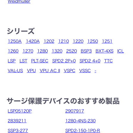
Weidmüller
シリーズ
1250A
1420A
1202
1210
1220
1250
1251
1260
1270
1280
1320
2520
BSP3
BXT-4XS
ICL
LSP
LST
PLT-SEC
SPD2 2P+0
SPD2 4+0
TTC
VAL-US
VPU
VPU AC II
VSPC
VSSC
-
サージ保護デバイスのおすすめ製品
LSP05120P
2907917
2839211
1280-4NS-230
SSP3-277
SPD2-150-1P0-R