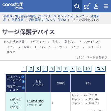
半導体・電子部品の通販【コアスタッフ オンライン】トップ
>
受動部
品
>
回路保護
>
過渡電圧サプレッサ（TVS)
> サージ保護デバイス
サージ保護デバイス
ヒット検索結果：
7693
件～ / 型名：
指定なし
/ ステイタス：
すべて
/ 数量：
0
PCS~ / メーカー：
すべて
/ シリーズ：
すべて
1/154 ページ目を表示
1
2
3
4
5
6
7
8
9
10
次へ
在庫タイプ
仕入先ラン
型名
ク
在庫数
単価
メーカ名
在庫ロケー
ション
1pcs ～ ¥7279.38
10pcs ～ ¥6833.44
品質保証
LSP05120P
50pcs ～ ¥6684.79
A-3
2
LITTELFUSE
取り寄せ