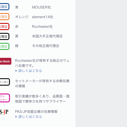
代理店
青
MOUSER社
代理店
オレンジ
element14社
赤
Rochester社
代理店
黒
米国大手正規代理店
代理店
緑
その他正規代理店
代理店
Rochester社が保有する純正のウェ
ハ在庫です。
詳しくはこちら
セットメーカーが保有する余剰在庫
メーカー
の情報
取引実績が数多くあり、品質面・価
クト
イヤー
格面で競争力を持つサプライヤー
PAS-JP加盟企業の在庫情報
詳しくはこちら