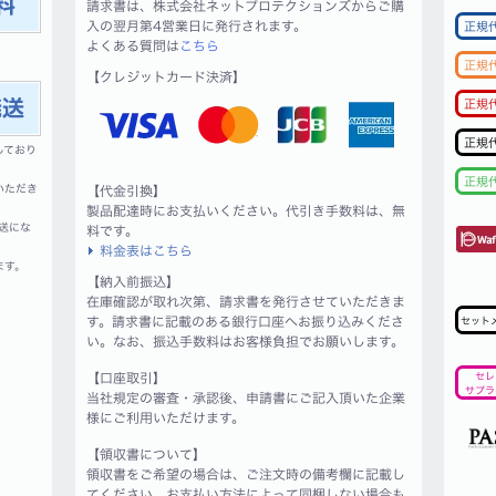
請求書は、株式会社ネットプロテクションズからご購
入の翌月第4営業日に発行されます。
正規
よくある質問は
こちら
正規
【クレジットカード決済】
正規
正規
しており
正規
いただき
【代金引換】
製品配達時にお支払いください。代引き手数料は、無
送にな
料です。
料金表はこちら
ます。
【納入前振込】
在庫確認が取れ次第、請求書を発行させていただきま
す。請求書に記載のある銀行口座へお振り込みくださ
セット
い。なお、振込手数料はお客様負担でお願いします。
【口座取引】
セレ
サプラ
当社規定の審査・承認後、申請書にご記入頂いた企業
様にご利用いただけます。
【領収書について】
領収書をご希望の場合は、ご注文時の備考欄に記載し
てください。お支払い方法によって同梱しない場合も