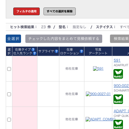
ヒット検索結果：
23
件 / 型名：
指定なし
/ ステイタス：
すべ
全選択
チェックした内容をまとめて見積依頼する
検索結果
選
在庫タイプ
在庫
写真
サプライヤ
択
仕入先ランク
ロケーション
データシート
591
ADAFRUIT 
他社在庫
900-002
SCHMARTB
他社在庫
ADAPT
CHIP QUIK 
他社在庫