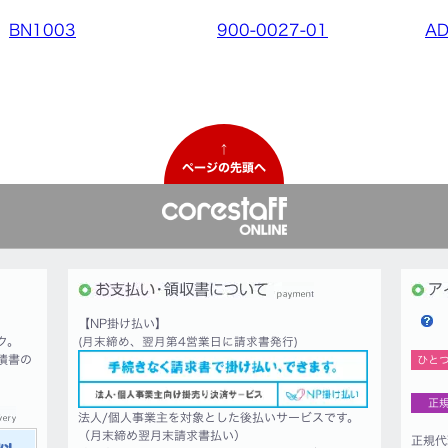
BN1003
900-0027-01
A
↑
ページの先頭へ
【NP掛け払い】
ク。
(月末締め、翌月第4営業日に請求書発行)
積書の
ひと
正
法人/個人事業主を対象とした後払いサービスです。
（月末締め翌月末請求書払い）
正規代