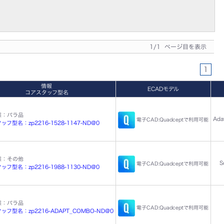
1/1 ページ目を表示
1
情報
ECADモデル
コアスタッフ型名
態：バラ品
Ada
電子CAD:Quadceptで利用可能
フ型名：zp2216-1528-1147-ND@0
態：その他
S
電子CAD:Quadceptで利用可能
フ型名：zp2216-1988-1130-ND@0
態：バラ品
電子CAD:Quadceptで利用可能
ッフ型名：zp2216-ADAPT_COMBO-ND@0