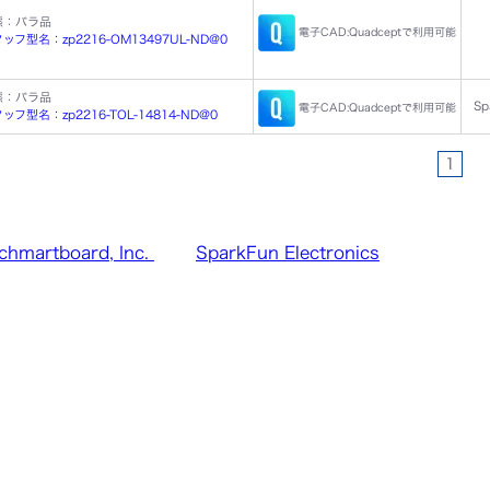
態：バラ品
電子CAD:Quadceptで利用可能
ッフ型名：zp2216-OM13497UL-ND@0
態：バラ品
Sp
電子CAD:Quadceptで利用可能
フ型名：zp2216-TOL-14814-ND@0
1
chmartboard, Inc.
SparkFun Electronics