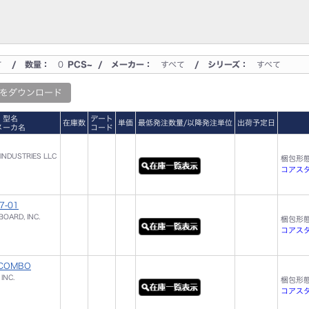
て
/ 数量：
0
PCS~ / メーカー：
すべて
/ シリーズ：
すべて
をダウンロード
型名
デート
在庫数
単価
最低発注数量/以降発注単位
出荷予定日
メーカ名
コード
INDUSTRIES LLC
梱包形
コアスタッ
7-01
OARD, INC.
梱包形
コアスタッ
_COMBO
INC.
梱包形
コアスタ