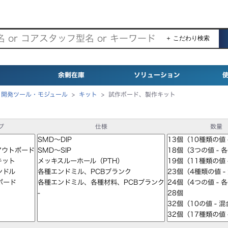
＋ こだわり検索
余剰在庫
ソリューション
>
開発ツール・モジュール
>
キット
>
試作ボード、製作キット
プ
仕様
数量