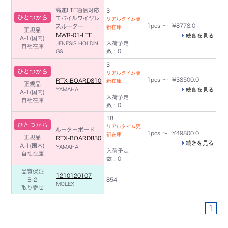
高速LTE通信対応
3
ひとつから
モバイルワイヤレ
リアルタイム更
1pcs ～ ¥8778.0
スルーター
新在庫
正規品
MWR-01-LTE
続きを見る
A-1(国内)
入荷予定
JENESIS HOLDIN
自社在庫
数 : 0
GS
3
ひとつから
リアルタイム更
1pcs ～ ¥38500.0
RTX-BOARD810
新在庫
正規品
YAMAHA
続きを見る
A-1(国内)
入荷予定
自社在庫
数 : 0
18
ひとつから
リアルタイム更
ルーターボード
1pcs ～ ¥49800.0
新在庫
正規品
RTX-BOARD830
続きを見る
A-1(国内)
YAMAHA
入荷予定
自社在庫
数 : 0
品質保証
1210120107
B-2
854
MOLEX
取り寄せ
1