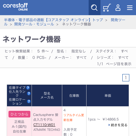
半導体・電子部品の通販【コアスタッフ オンライン】トップ
>
開発ツー
ル
>
開発ツール・モジュール
> ネットワーク機器
ネットワーク機器
ヒット検索結果：
5
件～ / 型名：
指定なし
/ ステイタス：
すべ
て
/ 数量：
0
PCS~ / メーカー：
すべて
/ シリーズ：
すべて
1/1 ページ目を表示
1
在庫タイプ
仕入先ラン
型名
ク
在庫数
単価
メーカ名
在庫ロケー
ション
4
ひとつから
Cactusphere 接
リアルタイム更
1pcs ～ ¥14866.5
点入力モデル
新在庫
正規品
CT1110-W01
続きを見る
A-1(国内)
入荷予定
ATMARK TECHNO
自社在庫
数 : 0