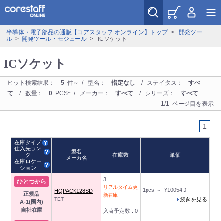
半導体・電子部品の通販【コアスタッフ オンライン】トップ
>
開発ツー
ル
>
開発ツール・モジュール
> ICソケット
ICソケット
ヒット検索結果：
5
件～ / 型名：
指定なし
/ ステイタス：
すべ
て
/ 数量：
0
PCS~ / メーカー：
すべて
/ シリーズ：
すべて
1/1 ページ目を表示
1
在庫タイプ
仕入先ラン
型名
ク
在庫数
単価
メーカ名
在庫ロケー
ション
3
ひとつから
リアルタイム更
1pcs ～ ¥10054.0
HQPACK128SD
正規品
新在庫
TET
続きを見る
A-1(国内)
自社在庫
入荷予定数 : 0