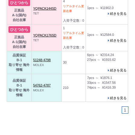
4
ひとつから
リアルタイム更
1pcs ～ ¥11902.0
YQPACK144SD
正規品
新在庫
TET
続きを見る
A-1(国内)
自社在庫
入荷予定数 : 0
1
ひとつから
リアルタイム更
1pcs ～ ¥12584.0
YQPACK176SD
正規品
新在庫
TET
続きを見る
A-1(国内)
自社在庫
入荷予定数 : 0
6pcs ～ ¥2314.24
品質保証
27pcs ～ ¥1915.62
B-1
51248-4798
30
取り寄せ
海外
MOLEX
情報
続きを見る
7pcs ～ ¥1876.1
品質保証
33pcs ～ ¥1547.56
B-1
54762-4787
74pcs ～ ¥1416.39
210
取り寄せ
海外
MOLEX
情報
続きを見る
1