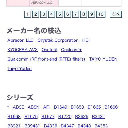
ABRACON LLC
1
2
3
4
5
6
7
8
9
10
次へ
メーカー名の絞込
Abracon LLC
Crystek Corporation
HCI
KYOCERA AVX
Oscilent
Qualcomm
Qualcomm (RF front-end (RFFE) filters)
TAIYO YUDEN
Taiyo Yuden
シリーズ
*
ABSE
ABSN
AFII
B1649
B1650
B1665
B1666
B1668
B1675
B1677
B1720
B2625
B3421
B3921
B39431
B4336
B4347
B4348
B4353