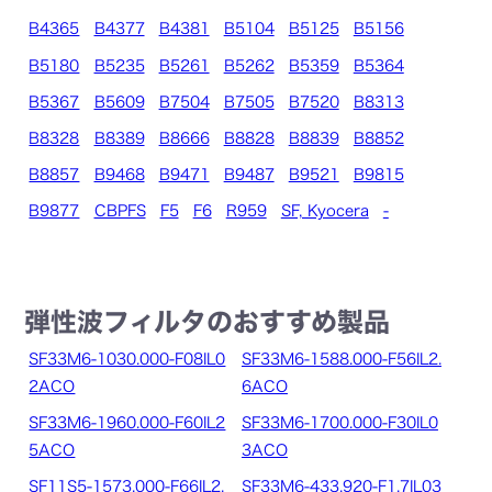
B4365
B4377
B4381
B5104
B5125
B5156
B5180
B5235
B5261
B5262
B5359
B5364
B5367
B5609
B7504
B7505
B7520
B8313
B8328
B8389
B8666
B8828
B8839
B8852
B8857
B9468
B9471
B9487
B9521
B9815
B9877
CBPFS
F5
F6
R959
SF, Kyocera
-
弾性波フィルタのおすすめ製品
SF33M6-1030.000-F08IL0
SF33M6-1588.000-F56IL2.
2ACO
6ACO
SF33M6-1960.000-F60IL2
SF33M6-1700.000-F30IL0
5ACO
3ACO
SF11S5-1573.000-F66IL2.
SF33M6-433.920-F1.7IL03