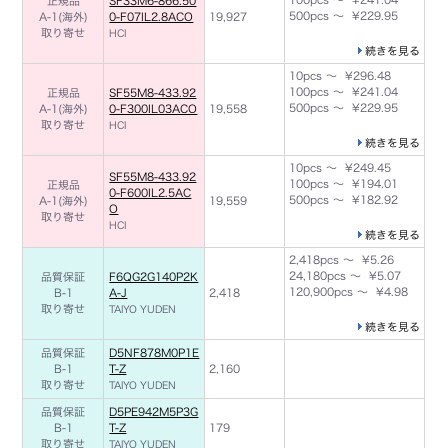
正規品
SF33M6-866.50
500pcs ～ ¥229.95
A-1(海外)
0-F07IL2.8ACO
19,927
取り寄せ
HCI
続きを見る
10pcs ～ ¥296.48
100pcs ～ ¥241.04
正規品
SF55M8-433.92
500pcs ～ ¥229.95
A-1(海外)
0-F300IL03ACO
19,558
取り寄せ
HCI
続きを見る
10pcs ～ ¥249.45
SF55M8-433.92
100pcs ～ ¥194.01
正規品
0-F600IL2.5AC
500pcs ～ ¥182.92
A-1(海外)
19,559
O
取り寄せ
HCI
続きを見る
2,418pcs ～ ¥5.26
24,180pcs ～ ¥5.07
品質保証
F6QG2G140P2K
120,900pcs ～ ¥4.98
B-1
A-J
2,418
取り寄せ
TAIYO YUDEN
続きを見る
品質保証
D5NF878M0P1E
B-1
T-Z
2,160
取り寄せ
TAIYO YUDEN
品質保証
D5PE942M5P3G
B-1
T-Z
179
取り寄せ
TAIYO YUDEN