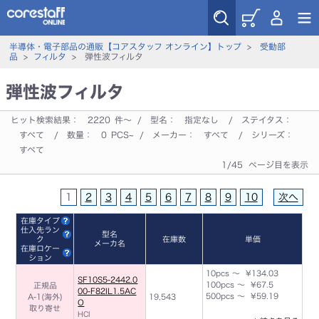
半導体・電子部品の通販【コアスタッフ オンライン】トップ
>
受動部
品
>
フィルタ
> 弾性波フィルタ
弾性波フィルタ
ヒット検索結果：
2220
件～ / 型名：
指定なし
/ ステイタス：
すべて
/ 数量：
0
PCS~ / メーカー：
すべて
/ シリーズ：
すべて
1/45 ページ目を表示
1
2
3
4
5
6
7
8
9
10
次へ
在庫タイプ
仕入先ラン
型名
ク
在庫数
単価
メーカ名
在庫ロケー
ション
10pcs ～ ¥134.03
SF10S5-2442.0
100pcs ～ ¥67.5
正規品
00-F82IL1.5AC
500pcs ～ ¥59.19
A-1(海外)
19,543
O
取り寄せ
HCI