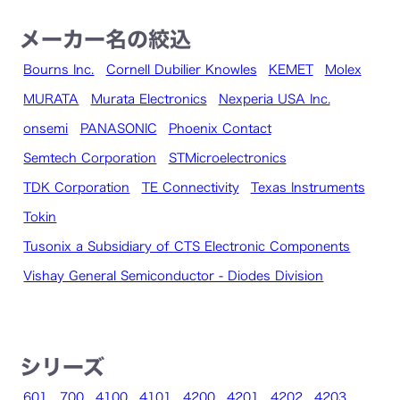
メーカー名の絞込
Bourns Inc.
Cornell Dubilier Knowles
KEMET
Molex
MURATA
Murata Electronics
Nexperia USA Inc.
onsemi
PANASONIC
Phoenix Contact
Semtech Corporation
STMicroelectronics
TDK Corporation
TE Connectivity
Texas Instruments
Tokin
Tusonix a Subsidiary of CTS Electronic Components
Vishay General Semiconductor - Diodes Division
シリーズ
601
700
4100
4101
4200
4201
4202
4203