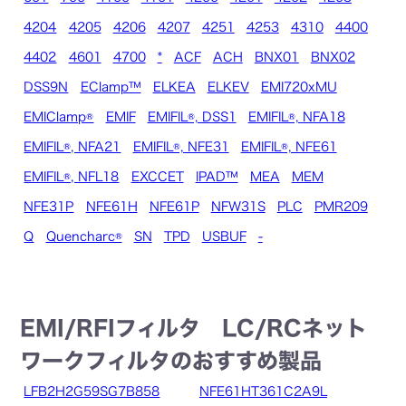
4204
4205
4206
4207
4251
4253
4310
4400
4402
4601
4700
*
ACF
ACH
BNX01
BNX02
DSS9N
EClamp™
ELKEA
ELKEV
EMI720xMU
EMIClamp®
EMIF
EMIFIL®, DSS1
EMIFIL®, NFA18
EMIFIL®, NFA21
EMIFIL®, NFE31
EMIFIL®, NFE61
EMIFIL®, NFL18
EXCCET
IPAD™
MEA
MEM
NFE31P
NFE61H
NFE61P
NFW31S
PLC
PMR209
Q
Quencharc®
SN
TPD
USBUF
-
EMI/RFIフィルタ LC/RCネット
ワークフィルタのおすすめ製品
LFB2H2G59SG7B858
NFE61HT361C2A9L