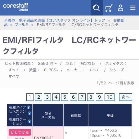
半導体・電子部品の通販【コアスタッフ オンライン】トップ
>
受動部
品
>
フィルタ
> EMI/RFIフィルタ LC/RCネットワークフィルタ
EMI/RFIフィルタ LC/RCネットワー
クフィルタ
ヒット検索結果：
2590
件～ / 型名：
指定なし
/ ステイタス：
すべて
/ 数量：
0
PCS~ / メーカー：
すべて
/ シリーズ：
すべて
1/52 ページ目を表示
1
2
3
4
5
6
7
8
9
10
次へ
在庫タイプ
仕入先ラン
型名
ク
在庫数
単価
メーカ名
在庫ロケー
ション
1pcs ～ ¥466.5
ひとつから
0
10pcs ～ ¥385.18
BNX002-11