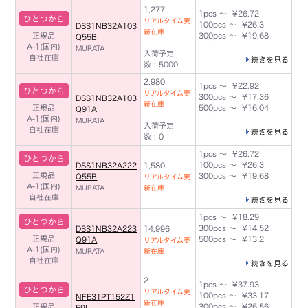
1,277
1pcs ～ ¥26.72
ひとつから
リアルタイム更
100pcs ～ ¥26.3
DSS1NB32A103
新在庫
正規品
300pcs ～ ¥19.68
Q55B
A-1(国内)
MURATA
入荷予定
自社在庫
続きを見る
数 : 5000
2,980
1pcs ～ ¥22.92
ひとつから
リアルタイム更
300pcs ～ ¥17.36
DSS1NB32A103
新在庫
正規品
500pcs ～ ¥16.04
Q91A
A-1(国内)
MURATA
入荷予定
自社在庫
続きを見る
数 : 0
1pcs ～ ¥26.72
ひとつから
100pcs ～ ¥26.3
DSS1NB32A222
1,580
正規品
300pcs ～ ¥19.68
Q55B
リアルタイム更
A-1(国内)
MURATA
新在庫
自社在庫
続きを見る
1pcs ～ ¥18.29
ひとつから
300pcs ～ ¥14.52
DSS1NB32A223
14,996
正規品
500pcs ～ ¥13.2
Q91A
リアルタイム更
A-1(国内)
MURATA
新在庫
自社在庫
続きを見る
2
1pcs ～ ¥37.93
ひとつから
リアルタイム更
100pcs ～ ¥33.17
NFE31PT152Z1
新在庫
正規品
300pcs ～ ¥26.56
E9L