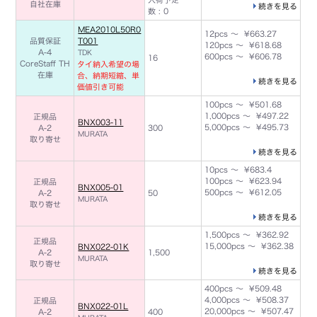
自社在庫
続きを見る
数 : 0
MEA2010L50R0
12pcs ～ ¥663.27
品質保証
T001
120pcs ～ ¥618.68
A-4
TDK
600pcs ～ ¥606.78
16
CoreStaff TH
タイ納入希望の場
在庫
合、納期短縮、単
続きを見る
価値引き可能
100pcs ～ ¥501.68
1,000pcs ～ ¥497.22
正規品
BNX003-11
5,000pcs ～ ¥495.73
A-2
300
MURATA
取り寄せ
続きを見る
10pcs ～ ¥683.4
100pcs ～ ¥623.94
正規品
BNX005-01
500pcs ～ ¥612.05
A-2
50
MURATA
取り寄せ
続きを見る
1,500pcs ～ ¥362.92
正規品
15,000pcs ～ ¥362.38
BNX022-01K
A-2
1,500
MURATA
取り寄せ
続きを見る
400pcs ～ ¥509.48
4,000pcs ～ ¥508.37
正規品
BNX022-01L
20,000pcs ～ ¥507.47
A-2
400