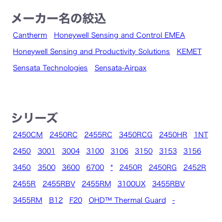
メーカー名の絞込
Cantherm
Honeywell Sensing and Control EMEA
Honeywell Sensing and Productivity Solutions
KEMET
Sensata Technologies
Sensata-Airpax
シリーズ
2450CM
2450RC
2455RC
3450RCG
2450HR
1NT
2450
3001
3004
3100
3106
3150
3153
3156
3450
3500
3600
6700
*
2450R
2450RG
2452R
2455R
2455RBV
2455RM
3100UX
3455RBV
3455RM
B12
F20
OHD™ Thermal Guard
-