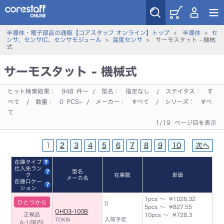
半導体・電子部品の通販【コアスタッフ オンライン】トップ
>
半導体
>
セ
ンサ、センサIC、センサモジュール
>
温度センサ
> サーモスタット - 機械
式
サーモスタット - 機械式
ヒット検索結果：
948
件～ / 型名：
指定なし
/ ステイタス：
す
べて
/ 数量：
0
PCS~ / メーカー：
すべて
/ シリーズ：
すべ
て
1/19 ページ目を表示
1
2
3
4
5
6
7
8
9
10
次へ
在庫タイプ
仕入先ラン
型名
ク
在庫数
単価
メーカ名
在庫ロケー
ション
1pcs ～ ¥1026.32
ひとつから
0
5pcs ～ ¥827.55
OHD3-100B
正規品
10pcs ～ ¥728.3
入荷予定
TOKIN
A-1(国内)