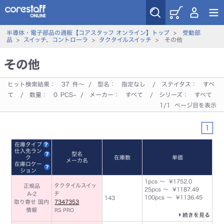
半導体・電子部品の通販【コアスタッフ オンライン】トップ
>
受動部
品
>
スイッチ、コントローラ
>
タクタイルスイッチ
> その他
その他
ヒット検索結果：
37
件～ / 型名：
指定なし
/ ステイタス：
すべ
て
/ 数量：
0
PCS~ / メーカー：
すべて
/ シリーズ：
すべて
1/1 ページ目を表示
1
在庫タイプ
仕入先ラン
型名
ク
在庫数
単価
メーカ名
在庫ロケー
ション
1pcs ～ ¥1752.0
タクタイルスイッ
正規品
25pcs ～ ¥1187.49
チ
A-2
100pcs ～ ¥1136.45
143
取り寄せ 国内
7347353
情報
RS PRO
続きを見る