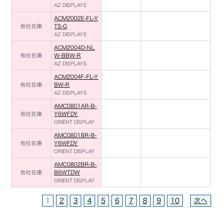
AZ DISPLAYS
ACM2002E-FL-Y
他社在庫
TS-G
AZ DISPLAYS
ACM2004D-NL
他社在庫
W-BBW-R
AZ DISPLAYS
ACM2004F-FL-Y
他社在庫
BW-R
AZ DISPLAYS
AMC0801AR-B-
他社在庫
Y6WFDY
ORIENT DISPLAY
AMC0801BR-B-
他社在庫
Y6WFDY
ORIENT DISPLAY
AMC0802BR-B-
他社在庫
B6WTDW
ORIENT DISPLAY
1
2
3
4
5
6
7
8
9
10
次へ