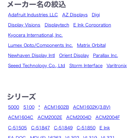
メーカー名の絞込
Adafruit Industries LLC
AZ Displays
Digi
Display Visions
Displaytech
E Ink Corporation
Kyocera International, Inc.
Lumex Opto/Components Inc.
Matrix Orbital
Newhaven Display Intl
Orient Display
Parallax Inc.
Seeed Technology Co., Ltd
Storm Interface
Varitronix
シリーズ
5000
5100
*
ACM1602B
ACM1602K(3.8V)
ACM1604C
ACM2002E
ACM2004D
ACM2004F
C-51505
C-51847
C-51849
C-51850
E Ink
EA DOG
MDL(S)-16263
VI-302
VI-319
VI-321