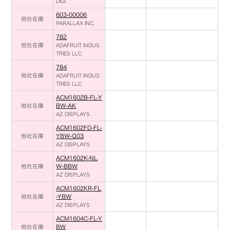
DIGI
603-00006
他社在庫
PARALLAX INC.
782
他社在庫
ADAFRUIT INDUS
TRIES LLC
784
他社在庫
ADAFRUIT INDUS
TRIES LLC
ACM1602B-FL-Y
他社在庫
BW-AK
AZ DISPLAYS
ACM1602FD-FL-
他社在庫
YBW-Q03
AZ DISPLAYS
ACM1602K-NL
他社在庫
W-BBW
AZ DISPLAYS
ACM1602KR-FL
他社在庫
-YBW
AZ DISPLAYS
ACM1604C-FL-Y
他社在庫
BW