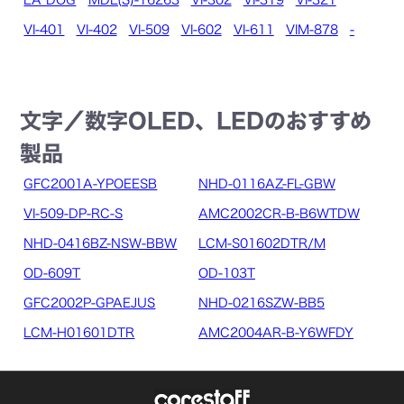
VI-401
VI-402
VI-509
VI-602
VI-611
VIM-878
-
文字／数字OLED、LEDのおすすめ
製品
GFC2001A-YPOEESB
NHD-0116AZ-FL-GBW
VI-509-DP-RC-S
AMC2002CR-B-B6WTDW
NHD-0416BZ-NSW-BBW
LCM-S01602DTR/M
OD-609T
OD-103T
GFC2002P-GPAEJUS
NHD-0216SZW-BB5
LCM-H01601DTR
AMC2004AR-B-Y6WFDY