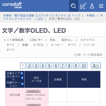
半導体・電子部品の通販【コアスタッフ オンライン】トップ
>
半導体
>
オ
プトエレクトロニクス －LED
> 文字／数字OLED、LED
文字／数字OLED、LED
ヒット検索結果：
1286
件～ / 型名：
指定なし
/ ステイタス：
すべて
/ 数量：
0
PCS~ / メーカー：
すべて
/ シリーズ：
すべて
1/26 ページ目を表示
1
2
3
4
5
6
7
8
9
10
次へ
在庫タイプ
仕入先ラン
型名
ク
在庫数
単価
メーカ名
在庫ロケー
ション
104990001
他社在庫
SEEED TECHNOL
OGY CO., LTD
104990002