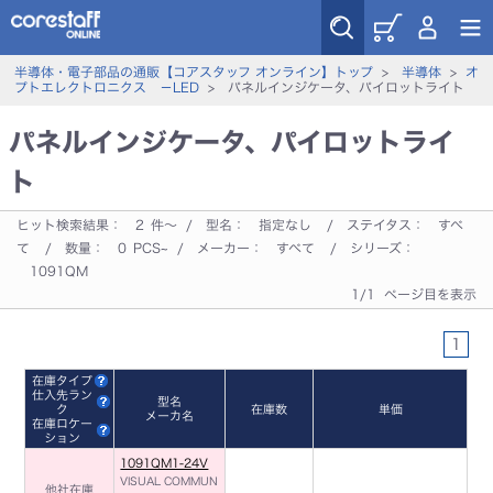
半導体・電子部品の通販【コアスタッフ オンライン】トップ
>
半導体
>
オ
プトエレクトロニクス －LED
> パネルインジケータ、パイロットライト
パネルインジケータ、パイロットライ
ト
ヒット検索結果：
2
件～ / 型名：
指定なし
/ ステイタス：
すべ
て
/ 数量：
0
PCS~ / メーカー：
すべて
/ シリーズ：
1091QM
1/1 ページ目を表示
1
在庫タイプ
仕入先ラン
型名
ク
在庫数
単価
メーカ名
在庫ロケー
ション
1091QM1-24V
VISUAL COMMUN
他社在庫