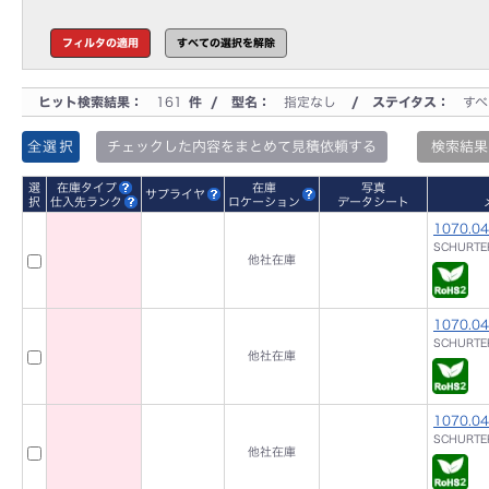
ヒット検索結果：
161
件 / 型名：
指定なし
/ ステイタス：
すべ
全選択
チェックした内容をまとめて見積依頼する
検索結果
選
在庫タイプ
在庫
写真
サプライヤ
択
仕入先ランク
ロケーション
データシート
1070.0
SCHURTER
他社在庫
1070.0
SCHURTER
他社在庫
1070.0
SCHURTER
他社在庫