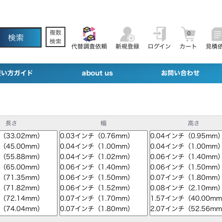
複数
0
検索
代替調査依頼
新規登録
ログイン
カート
見積
使い方ガイド
about us
お問い合わせ
長さ
幅
高さ