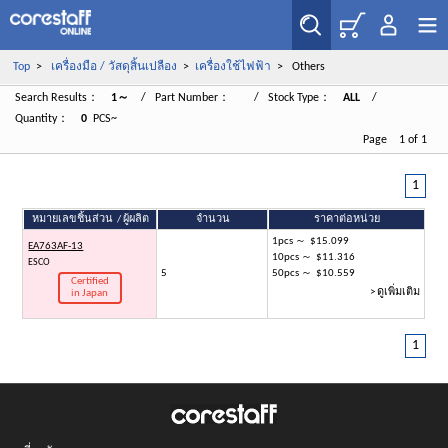
Top
>
เครื่องมือ / วัสดุสิ้นเปลือง
>
เครื่องใช้ไฟฟ้า
> Others
Search Results：
1～
/ Part Number：
/ Stock Type：
ALL
/
Quantity：
0
PCS~
Page 1 of 1
1
หมายเลขชิ้นส่วน / ผู้ผลิต
จำนวน
ราคาต่อหน่วย
1pcs ～ $15.099
EA763AF-13
10pcs ～ $11.316
ESCO
5
50pcs ～ $10.559
Certified
> ดูเพิ่มเติม
in Japan
1