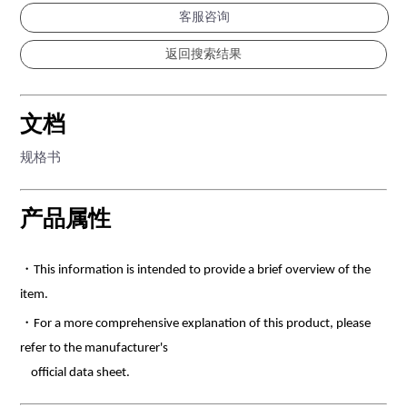
客服咨询
文档
规格书
产品属性
・This information is intended to provide a brief overview of the
item.
・For a more comprehensive explanation of this product, please
refer to the manufacturer's
official data sheet.