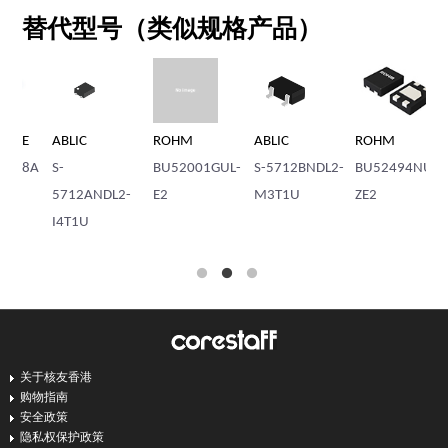
替代型号（类似规格产品）
E
ABLIC
ROHM
ABLIC
ROHM
AB
8A
S-
BU52001GUL-
S-5712BNDL2-
BU52494NUZ-
S-
5712ANDL2-
E2
M3T1U
ZE2
I4
I4T1U
关于核友香港
购物指南
安全政策
隐私权保护政策