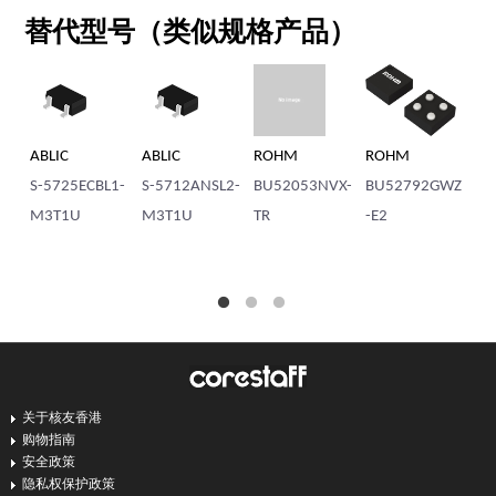
替代型号（类似规格产品）
ABLIC
ROHM
ROHM
ABLIC
5ECBL1-
S-5712ANSL2-
BU52053NVX-
BU52792GWZ
S-5716ANSL
1U
M3T1U
TR
-E2
M3T1U
关于核友香港
购物指南
安全政策
隐私权保护政策