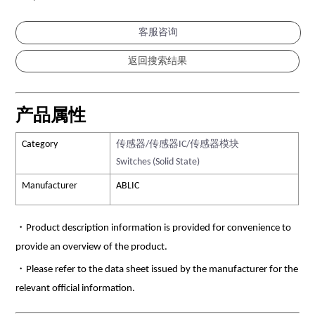
客服咨询
产品属性
Category
传感器/传感器IC/传感器模块
Switches (Solid State)
Manufacturer
ABLIC
・Product description information is provided for convenience to
provide an overview of the product.
・Please refer to the data sheet issued by the manufacturer for the
relevant official information.