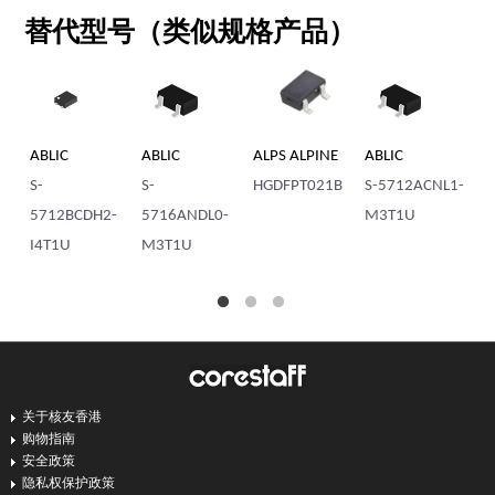
替代型号（类似规格产品）
ABLIC
ABLIC
ALPS ALPINE
ABLIC
AB
S-
S-
HGDFPT021B
S-5712ACNL1-
S-
5712BCDH2-
5716ANDL0-
M3T1U
57
I4T1U
M3T1U
M
关于核友香港
购物指南
安全政策
隐私权保护政策