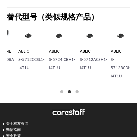
替代型号（类似规格产品）
ABLIC
ABLIC
ABLIC
ABLIC
A
L1-
S-5724ICBH1-
S-5712ACSH1-
S-
S-
S
I4T1U
I4T1U
5712BCDH1-
5712ACDH2-
5
I4T1U
I4T1U
I
关于核友香港
购物指南
安全政策