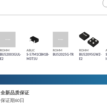
ROHM
ABLIC
ROHM
ROHM
BU52003GUL-
S-57M1CBH1B-
BU52025G-TR
BU52095GWZ-
E2
M3T1U
E2
全新品质保证
保证期60日