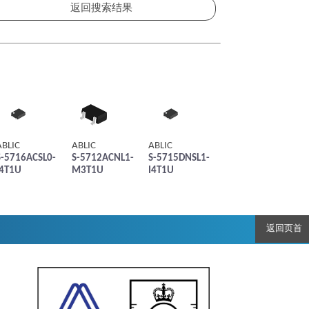
ABLIC
ABLIC
ABLIC
S-5716ACSL0-
S-5712ACNL1-
S-5715DNSL1-
I4T1U
M3T1U
I4T1U
返回页首