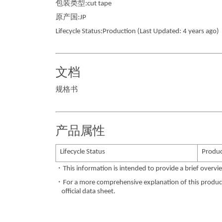
包装类型:cut tape
原产国:JP
Lifecycle Status:Production (Last Updated: 4 years ago)
文档
规格书
产品属性
Lifecycle Status
Produc
・This information is intended to provide a brief overvie
・For a more comprehensive explanation of this product,
official data sheet.