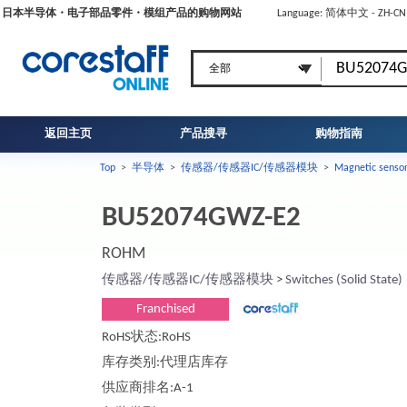
日本半导体・电子部品零件・模组产品的购物网站
Language: 简体中文 - ZH-C
返回主页
产品搜寻
购物指南
Top
>
半导体
>
传感器/传感器IC/传感器模块
>
Magnetic senso
BU52074GWZ-E2
ROHM
传感器/传感器IC/传感器模块
>
Switches (Solid State)
Franchised
RoHS状态:RoHS
库存类别:代理店库存
供应商排名:A-1