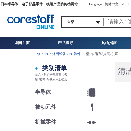
日本半导体・电子部品零件・模组产品的购物网站
Language: 简体中文 - ZH-C
返回主页
产品搜寻
购物指南
Top
>
PC / 外围设备 / PC 软件
>
清洁/储存/抗震/供应
类别清单
清洁
※只有部分产品需要搜索。
请与部件号搜索一起使用。
半导体
被动元件
机械零件