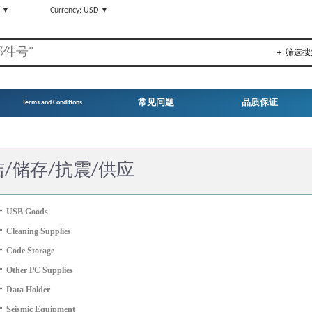
N ▼
Currency: USD ▼
＋ 筛选搜
常见问题
品质保证
Terms and Conditions
/储存/抗震/供应
・
USB Goods
・
Cleaning Supplies
・
Code Storage
・
Other PC Supplies
・
Data Holder
・
Seismic Equipment