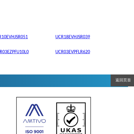
R10EVHJSR051
UCR18EVHJSR039
R03EZPFU10L0
UCR03EVPFLR620
返回页首