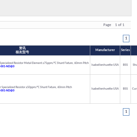
Page 1 of 1
1
资讯
Manufacturer
Series
核友型号
pecialized Resistor Metal Element ±75ppm/°C Shunt Fixture, 60mm Pitch
Isabellenhuette USA
BSS
Shu
-001-ND@0
Specialized Resistor ±50ppm/°C Shunt Fixture, 60mm Pitch
Isabellenhuette USA
BSS
Cur
-001-ND@0
1