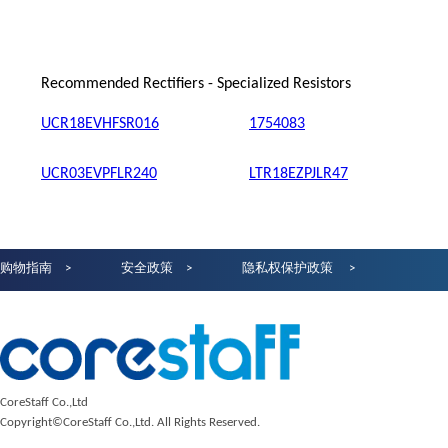
Recommended Rectifiers - Specialized Resistors
UCR18EVHFSR016
1754083
UCR03EVPFLR240
LTR18EZPJLR47
购物指南
安全政策
隐私权保护政策
CoreStaff Co.,Ltd
Copyright©CoreStaff Co.,Ltd. All Rights Reserved.