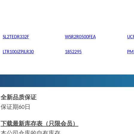
SL2TEDR332F
WSR2R0500FEA
UC
LTR100JZPJLR30
1852295
PM
全新品质保证
保证期60日
下载最新库存表（只限会员）
本公司仓库的自有库存