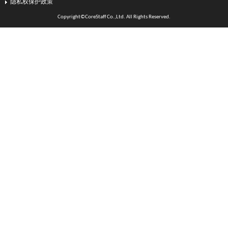
隐私权保护政策
Copyright©CoreStaff Co.,Ltd. All Rights Reserved.