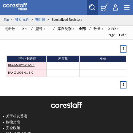
Top
>
被动元件
>
电阻器
> Specialized Resistors
点击数：
2～
/ 型号：
/ 库存类别：
全部
/ 数量：
0
PCS~
Page 1 of 1
1
型号 / 制造商
库存量
单价
BAX-M-L020-01-5.0
BAX-Z-L005-01-5.0
1
关于核友香港
购物指南
安全政策