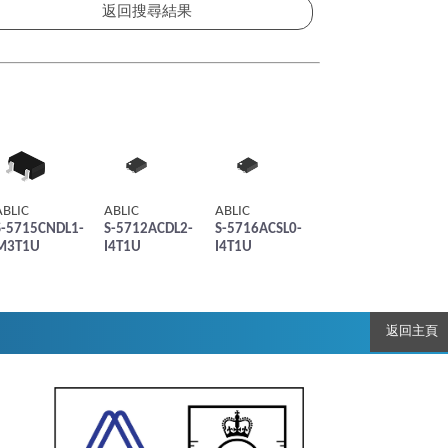
ABLIC
ABLIC
ABLIC
S-5715CNDL1-
S-5712ACDL2-
S-5716ACSL0-
M3T1U
I4T1U
I4T1U
返回主頁