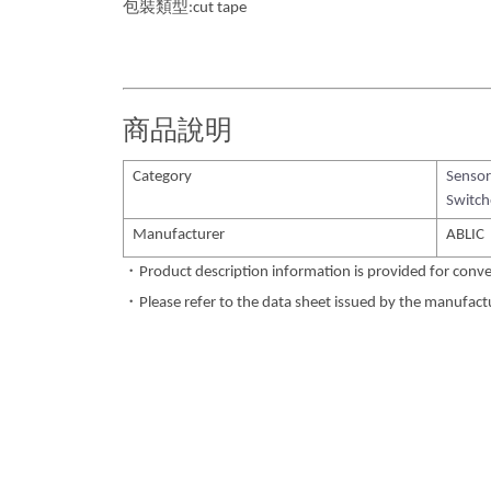
包裝類型:cut tape
商品說明
Category
Sensor
Switch
Manufacturer
ABLIC
・Product description information is provided for conve
・Please refer to the data sheet issued by the manufactur