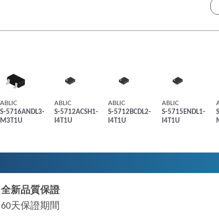
ABLIC
ABLIC
ABLIC
ABLIC
S-5716ANDL3-
S-5712ACSH1-
S-5712BCDL2-
S-5715ENDL1-
M3T1U
I4T1U
I4T1U
I4T1U
全新品質保證
60天保證期間