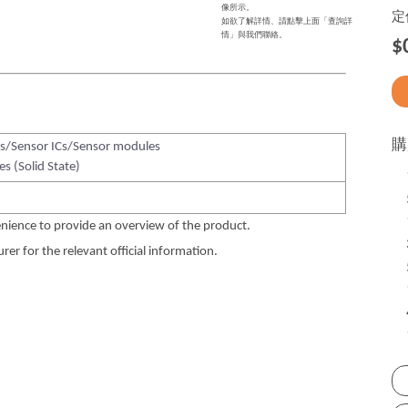
像所示。
定
如欲了解詳情、請點擊上面「查詢詳
情」與我們聯絡。
$
購
s/Sensor ICs/Sensor modules
es (Solid State)
nience to provide an overview of the product.
er for the relevant official information.