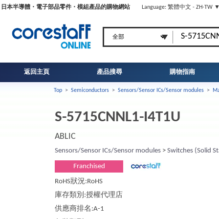
日本半導體・電子部品零件・模組產品的購物網站
Language: 繁體中文 - ZH-TW 
返回主頁
產品搜尋
購物指南
Top
>
Semiconductors
>
Sensors/Sensor ICs/Sensor modules
>
Ma
S-5715CNNL1-I4T1U
ABLIC
Sensors/Sensor ICs/Sensor modules
>
Switches (Solid St
Franchised
RoHS狀況:RoHS
庫存類別:授權代理店
供應商排名:A-1