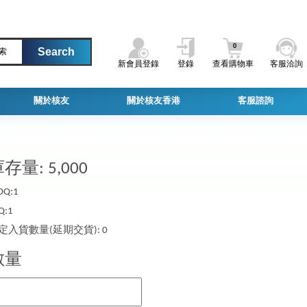
0
索
新會員登錄
登錄
查看購物車
客服洽詢
關於核友
關於核友香港
客服諮詢
存量: 5,000
Q:1
Q:1
定入貨數量(延期交貨): 0
數量