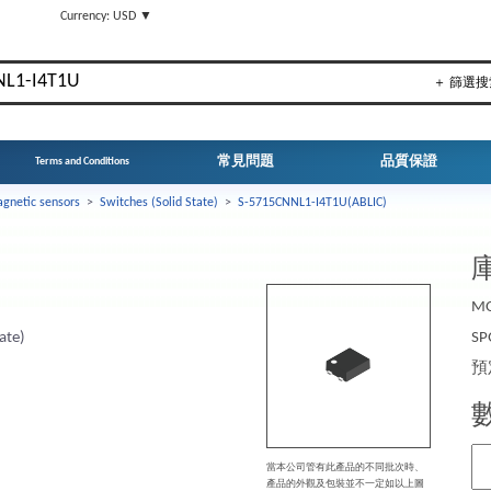
▼
Currency: USD ▼
＋ 篩選搜
常見問題
品質保證
Terms and Conditions
gnetic sensors
>
Switches (Solid State)
>
S-5715CNNL1-I4T1U(ABLIC)
庫
MO
ate)
SP
預
當本公司管有此產品的不同批次時、
產品的外觀及包裝並不一定如以上圖