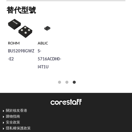
替代型號
ROHM
ABLIC
AB
WZ
BU52098GWZ
S-
S-
-E2
5716ACDH0-
I4
I4T1U
關於核友香港
購物指南
安全政策
隱私權保護政策