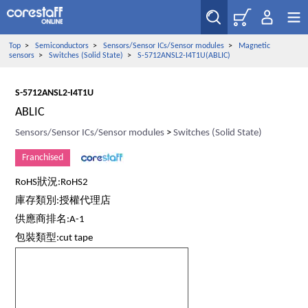
Top
>
Semiconductors
>
Sensors/Sensor ICs/Sensor modules
>
Magnetic
sensors
>
Switches (Solid State)
>
S-5712ANSL2-I4T1U(ABLIC)
S-5712ANSL2-I4T1U
ABLIC
Sensors/Sensor ICs/Sensor modules
>
Switches (Solid State)
Franchised
RoHS狀況:RoHS2
庫存類別:授權代理店
供應商排名:A-1
包裝類型:cut tape