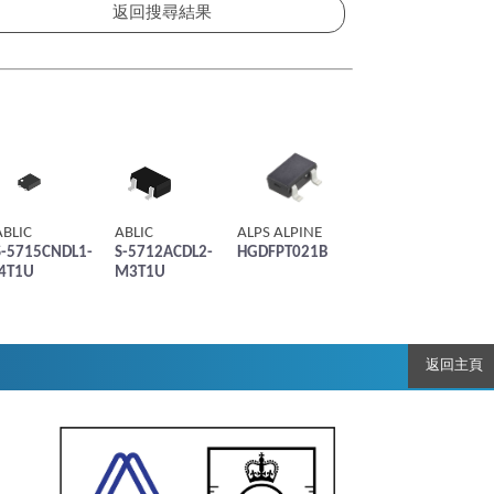
ABLIC
ABLIC
ALPS ALPINE
S-5715CNDL1-
S-5712ACDL2-
HGDFPT021B
I4T1U
M3T1U
返回主頁