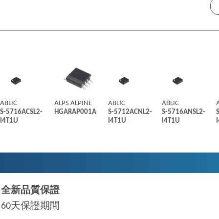
ABLIC
ALPS ALPINE
ABLIC
ABLIC
S-5716ACSL2-
HGARAP001A
S-5712ACNL2-
S-5716ANSL2-
I4T1U
I4T1U
I4T1U
全新品質保證
60天保證期間