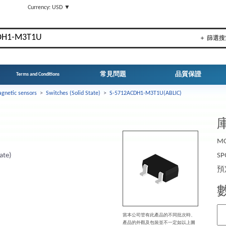
▼
Currency: USD ▼
＋ 篩選搜
常見問題
品質保證
Terms and Conditions
gnetic sensors
>
Switches (Solid State)
>
S-5712ACDH1-M3T1U(ABLIC)
庫
MO
ate)
SP
預
當本公司管有此產品的不同批次時、
產品的外觀及包裝並不一定如以上圖