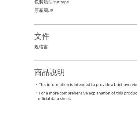
包裝類型:cut tape
原產國:JP
文件
規格書
商品說明
・This information is intended to provide a brief overvie
・For a more comprehensive explanation of this product,
official data sheet.