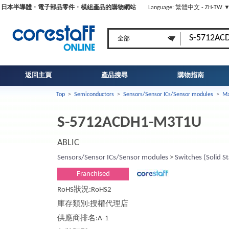
日本半導體・電子部品零件・模組產品的購物網站
Language: 繁體中文 - ZH-TW 
返回主頁
產品搜尋
購物指南
Top
>
Semiconductors
>
Sensors/Sensor ICs/Sensor modules
>
Ma
S-5712ACDH1-M3T1U
ABLIC
Sensors/Sensor ICs/Sensor modules
>
Switches (Solid St
Franchised
RoHS狀況:RoHS2
庫存類別:授權代理店
供應商排名:A-1