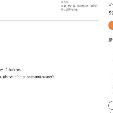
像所示。
定
如欲了解詳情、請點擊上面「查詢詳
情」與我們聯絡。
$
購
w of the item.
 please refer to the manufacturer's