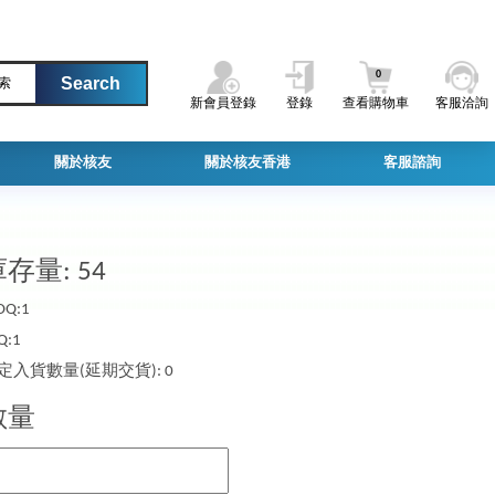
0
索
新會員登錄
登錄
查看購物車
客服洽詢
關於核友
關於核友香港
客服諮詢
存量: 54
Q:1
Q:1
定入貨數量(延期交貨): 0
數量