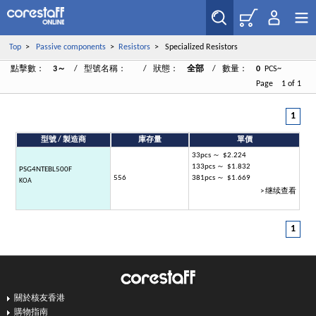
Top
>
Passive components
>
Resistors
> Specialized Resistors
點擊數：
3～
/ 型號名稱：
/ 狀態：
全部
/ 數量：
0
PCS~
Page 1 of 1
1
型號 / 製造商
庫存量
單價
33pcs ～ $2.224
133pcs ～ $1.832
PSG4NTEBL500F
556
381pcs ～ $1.669
KOA
> 继续查看
1
關於核友香港
購物指南