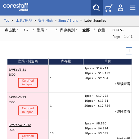
Top
>
工具/用品
>
安全用品
>
Signs / Signs
> Label Supplies
点击数：
7～
/ 型号：
/ 库存类别：
全部
/ 数量：
0
PCS~
Page 1 of 1
1
型号 / 制造商
库存量
单价
1pcs ～ $14.711
EA956VB-31
10pcs ～ $10.172
ESCO
1
50pcs ～ $9.604
Certified
> 继续查看
in Japan
1pcs ～ $17.293
EA956VB-33
10pcs ～ $13.51
ESCO
1
50pcs ～ $12.754
Certified
> 继续查看
in Japan
1pcs ～ $8.526
EA976AW-651A
10pcs ～ $4.224
ESCO
13
50pcs ～ $3.657
Certified