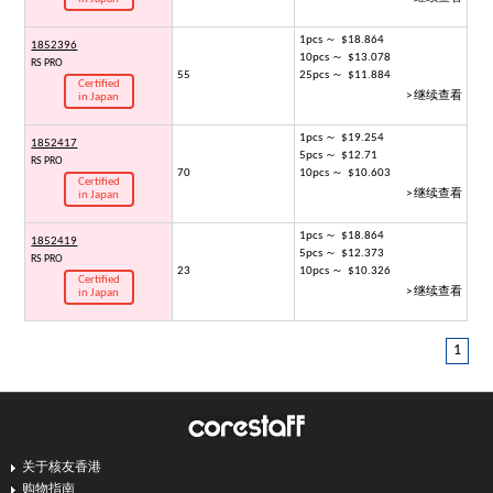
1pcs ～ $18.864
1852396
10pcs ～ $13.078
RS PRO
55
25pcs ～ $11.884
Certified
> 继续查看
in Japan
1pcs ～ $19.254
1852417
5pcs ～ $12.71
RS PRO
70
10pcs ～ $10.603
Certified
> 继续查看
in Japan
1pcs ～ $18.864
1852419
5pcs ～ $12.373
RS PRO
23
10pcs ～ $10.326
Certified
> 继续查看
in Japan
1
关于核友香港
购物指南