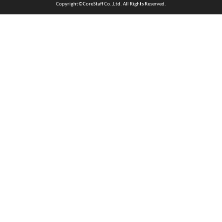
Copyright©CoreStaff Co.,Ltd. All Rights Reserved.