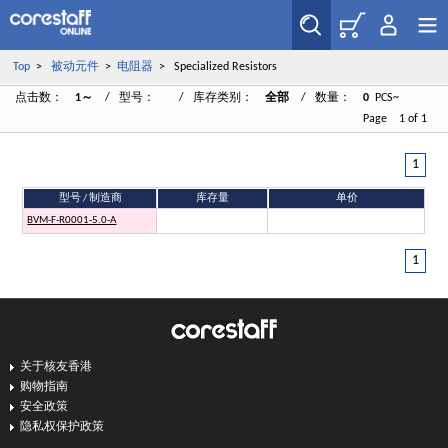
Top
>
被动元件
>
电阻器
> Specialized Resistors
点击数：
1～
/ 型号：
/ 库存类别：
全部
/ 数量：
0
PCS~
Page 1 of 1
1
型号 / 制造商
库存量
单价
BVM-F-R0001-5.0-A
1
关于核友香港
购物指南
安全政策
隐私权保护政策