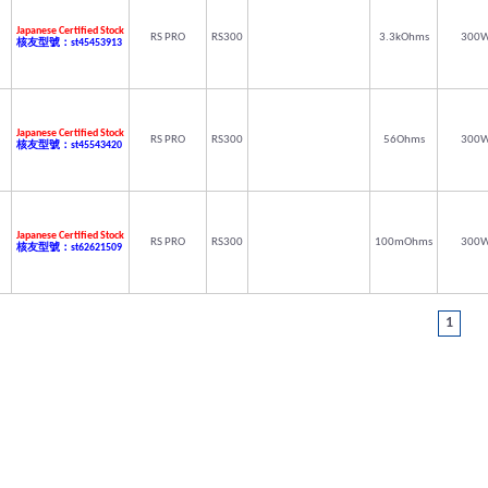
Japanese Certified Stock
RS PRO
RS300
3.3kOhms
300
核友型號：st45453913
Japanese Certified Stock
RS PRO
RS300
56Ohms
300
核友型號：st45543420
Japanese Certified Stock
RS PRO
RS300
100mOhms
300
核友型號：st62621509
1