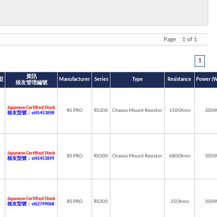
Page 1 of 1
1
資訊
型
Manufacturer
Series
Type
Resistance
Power (W
核友管理編號
Japanese Certified Stock
RS PRO
RS300
Chassis Mount Resistor
150Ohms
300
核友型號：st45453898
Japanese Certified Stock
RS PRO
RS300
Chassis Mount Resistor
680Ohms
300
核友型號：st45453899
Japanese Certified Stock
RS PRO
RS300
25Ohms
300
核友型號：st62749068