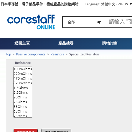
日本半導體・電子部品零件・模組產品的購物網站
Language: 繁體中文 - ZH-TW 
返回主頁
產品搜尋
購物指南
Top
>
Passive components
>
Resistors
>
Specialized Resistors
Resistance