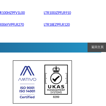
R100HZPFV1L00
LTR100JZPFLR910
R006YVPFLR270
LTR18EZPFLR120
返回主頁