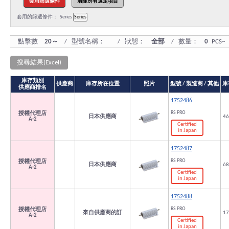
套用的篩選條件：
Series
點擊數
20～
/ 型號名稱：
/ 狀態：
全部
/ 數量：
0
PCS~
搜尋結果(Excel)
庫存類別
供應商
庫存所在位置
照片
型號 / 製造商 / 其他
庫
供應商排名
1752486
RS PRO
授權代理店
日本供應商
46
A-2
Certified
in Japan
1752487
RS PRO
授權代理店
日本供應商
68
A-2
Certified
in Japan
1752488
RS PRO
授權代理店
來自供應商的訂
17
A-2
Certified
in Japan