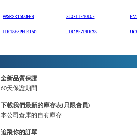
WSR2R1500FEB
SL07TTE10L0F
PM
LTR18EZPFLR160
LTR18EZPJLR33
UC
全新品質保證
60天保證期間
下載我們最新的庫存表(只限會員)
本公司倉庫的自有庫存
追蹤你的訂單