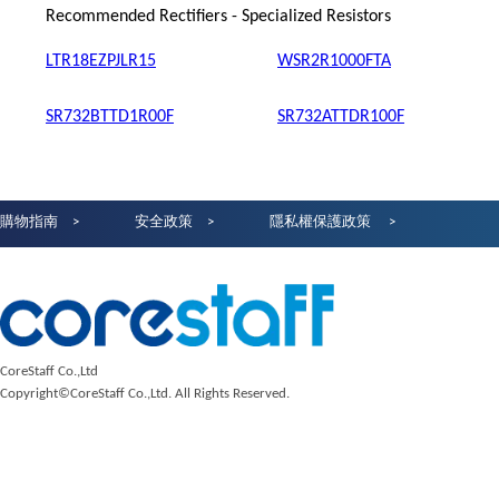
Recommended Rectifiers - Specialized Resistors
LTR18EZPJLR15
WSR2R1000FTA
SR732BTTD1R00F
SR732ATTDR100F
購物指南
安全政策
隱私權保護政策
CoreStaff Co.,Ltd
Copyright©CoreStaff Co.,Ltd. All Rights Reserved.