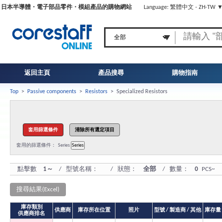
日本半導體・電子部品零件・模組產品的購物網站
Language: 繁體中文 - ZH-TW 
返回主頁
產品搜尋
購物指南
Top
>
Passive components
>
Resistors
>
Specialized Resistors
套用的篩選條件：
Series
點擊數
1～
/ 型號名稱：
/ 狀態：
全部
/ 數量：
0
PCS~
搜尋結果(Excel)
庫存類別
供應商
庫存所在位置
照片
型號 / 製造商 / 其他
庫存量
供應商排名