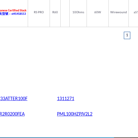
anese Certified Stock
RS PRO
R60
10Ohms
60W
Wirewound
±5
型號：st45458553
1
733ATTER100F
1311271
R2R0200FEA
PML100HZPJV2L2