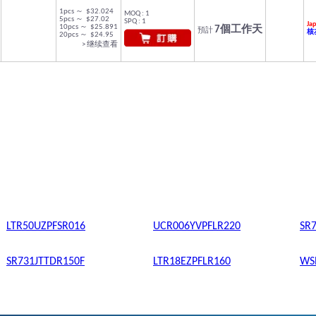
1pcs ～ $32.024
MOQ : 1
5pcs ～ $27.02
SPQ : 1
Jap
10pcs ～ $25.891
7個工作天
預計
核友
20pcs ～ $24.95
> 继续查看
LTR50UZPFSR016
UCR006YVPFLR220
SR
SR731JTTDR150F
LTR18EZPFLR160
WS