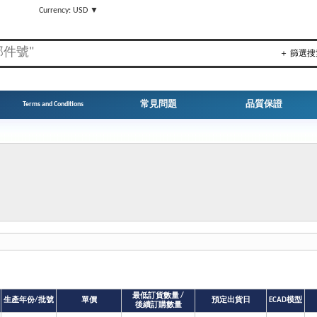
▼
Currency: USD ▼
＋ 篩選搜
常見問題
品質保證
Terms and Conditions
最低訂貨數量 /
生產年份/批號
單價
預定出貨日
ECAD模型
後續訂購數量