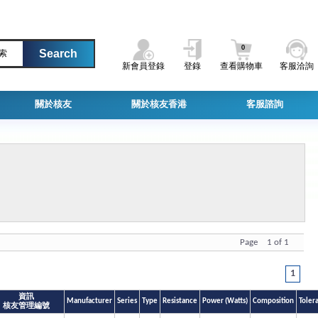
0
索
新會員登錄
登錄
查看購物車
客服洽詢
關於核友
關於核友香港
客服諮詢
Page 1 of 1
1
資訊
Manufacturer
Series
Type
Resistance
Power (Watts)
Composition
Toler
核友管理編號