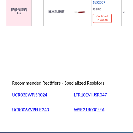
1852309
RS PRO
授權代理店
日本供應商
3
A-2
Certified
in Japan
Recommended Rectifiers - Specialized Resistors
UCR03EWPJSR024
LTR10EVHJSR047
UCR006YVPFLR240
WSR21R000FEA