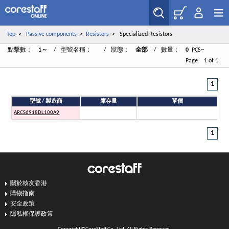
Top
>
Passive components
>
Resistors
> Specialized Resistors
點擊數：
1～
/ 型號名稱：
/ 狀態：
全部
/ 數量：
0
PCS~
Page 1 of 1
1
型號 / 製造商
庫存量
單價
ARCS6918DL100A9
1
關於核友香港
購物指南
安全政策
隱私權保護政策